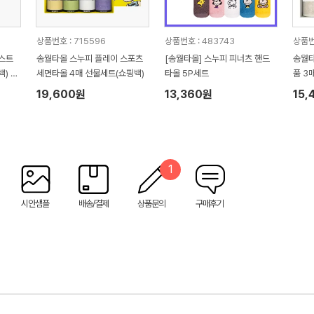
상품번호 : 715596
상품번호 : 483743
상품번
 스트
송월타올 스누피 플레이 스포츠
[송월타올] 스누피 피너츠 핸드
송월타
) 기
세면타올 4매 선물세트(쇼핑백)
타올 5P세트
품 3
핑백 
19,600원
13,360원
15,
1
시안샘플
배송/결제
상품문의
구매후기