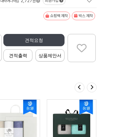
2,727
회원가입
대박머니적립
원
쇼핑백 제작
박스 제작
견적요청
견적출력
상품제안서