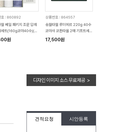
호 : 860892
상품번호 : 864557
월 베일 패키지 조문 답례
송월타월 루미에르 220g 40수
매세트(160g코마40수)(쇼
코마사 코튼타올 2매 기프트세트
증정)
선물 답례품
400원
17,500원
디자인 이미지 소스 무료제공 >
견적요청
시안등록