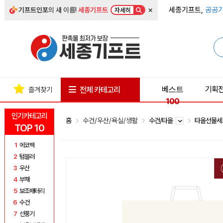
×
세종기프트,
공공기
기프트인포
의 새 이름!
세종기프트
자세히
베스트
기획
전체 카테고리
즐겨찾기
100
인기카테고리
홈
수건/우산/욕실/생활
수건/타올
타올선물
TOP 10
1
에코백
2
텀블러
3
우산
4
부채
5
보조배터리
6
수건
7
선풍기