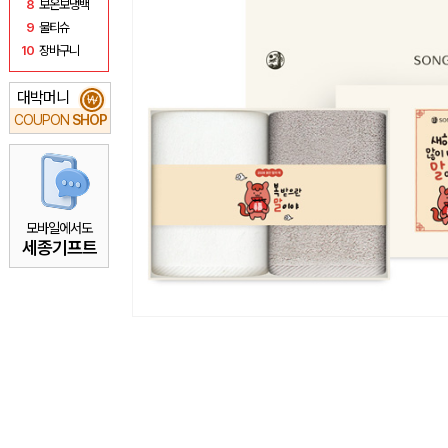
8
보온보냉백
9
물티슈
10
장바구니
대박머니
₩
COUPON
SHOP
모바일에서도
세종기프트