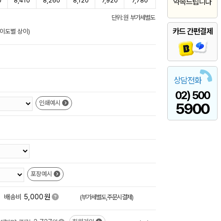
0
8,410
8,260
8,120
7,920
7,780
약속드립니다
단위: 원 부가세별도
카드 간편결제
난이도별 상이)
상담전화
02) 500
인쇄예시
5900
포장예시
원
배송비
5,000
(부가세별도,주문시결제)