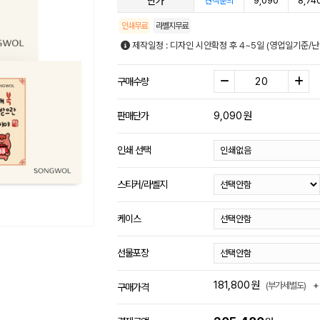
단가
9,090
8,74
견적문의
인쇄무료
라벨지무료
제작일정 : 디자인 시안확정 후 4~5일 (영업일기준/
구매수량
9,090
원
판매단가
인쇄 선택
스티커/라벨지
케이스
선물포장
181,800
원
+
(부가세별도)
구매가격