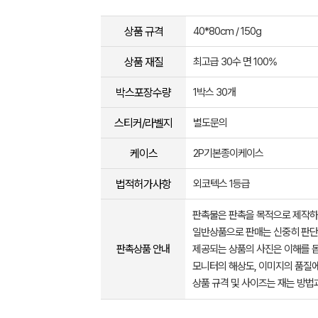
상품 규격
40*80cm / 150g
상품 재질
최고급 30수 면 100%
박스포장수량
1박스 30개
스티커/라벨지
별도문의
케이스
2P기본종이케이스
법적허가사항
외코텍스 1등급
판촉물은 판촉을 목적으로 제작하
일반상품으로 판매는 신중히 판단
판촉상품 안내
제공되는 상품의 사진은 이해를 
모니터의 해상도, 이미지의 품질에
상품 규격 및 사이즈는 재는 방법