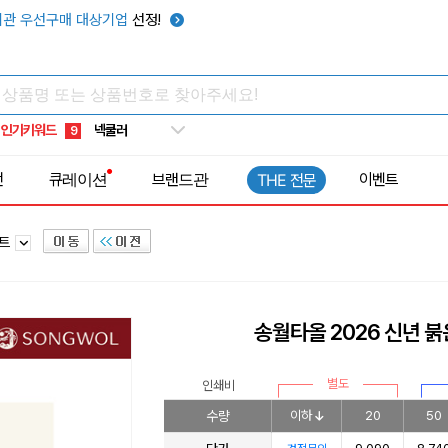
키캡
5
관 우선구매 대상기업
선정!
우산
6
텀블러
7
쿨토시
8
인기키워드
넥쿨러
9
타포린가방
10
전
큐레이션
브랜드관
이벤트
THE 전문
선풍기
1
세트
송월타올 2026 신년 
별도
인쇄비
수량
이하
20
50