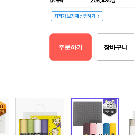
205,480
결제금액
원
최저가 보장제 신청하기
〉
주문하기
장바구니