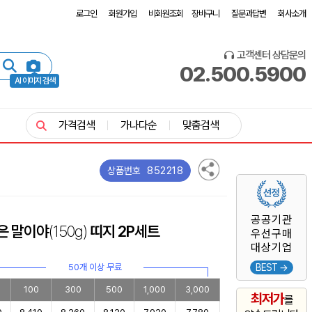
로그인
회원가입
비회원조회
장바구니
질문과답변
회사소개
고객센터 상담문의
02.500.5900
AI 이미지 검색
가격검색
가나다순
맞춤검색
852218
상품번호
공공기관
붉은 말이야
(150g)
띠지 2P세트
우선구매
대상기업
50개 이상 무료
BEST →
100
300
500
1,000
3,000
최저가
를