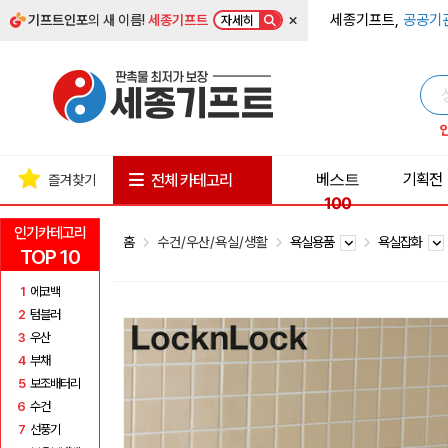
×
세종기프트,
공공기
기프트인포
의 새 이름!
세종기프트
자세히
베스트
기획전
전체 카테고리
즐겨찾기
100
인기카테고리
홈
수건/우산/욕실/생활
욕실용품
욕실잡화
TOP 10
1
에코백
2
텀블러
3
우산
4
부채
5
보조배터리
6
수건
7
선풍기