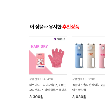
이 상품과 유사한
추천상품
상품번호 : 846426
상품번호 : 852201
때르미오 드라이장갑(1p) / 빠른
곰돌이 칫솔통 손잡이형 칫
모발건조 / 드라이 글로브 헤어용
이스 양치컵
3,300원
3,030원