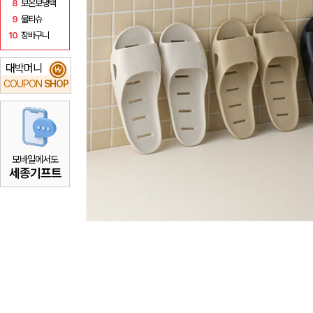
8
보온보냉백
9
물티슈
10
장바구니
대박머니
₩
COUPON
SHOP
모바일에서도
세종기프트