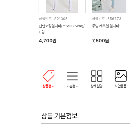
상품번호 : 821306
상품번호 : 656773
단면코팅앞치마(소65*75cm)/
무빙 캐주얼 앞치마
H형
4,700원
7,500원
상품정보
기본정보
상세설명
시안샘플
상품 기본정보