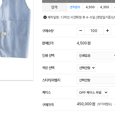
단가
4,500
4,350
견적문의
제작일정 : 디자인 시안확정 후 4~5일 (영업일기준/
구매수량
4,500
원
판매단가
인쇄 선택
색상 선택
스티커/라벨지
케이스
450,000
원
(부가세별도)
구매가격