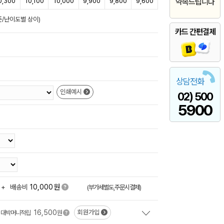
0,300
10,100
10,000
9,900
9,800
9,600
약속드립니다
준/난이도별 상이)
카드 간편결제
상담전화
인쇄예시
02) 500
5900
원
+
배송비
10,000
(부가세별도,주문시결제)
16,500
회원가입
대박머니적립
원