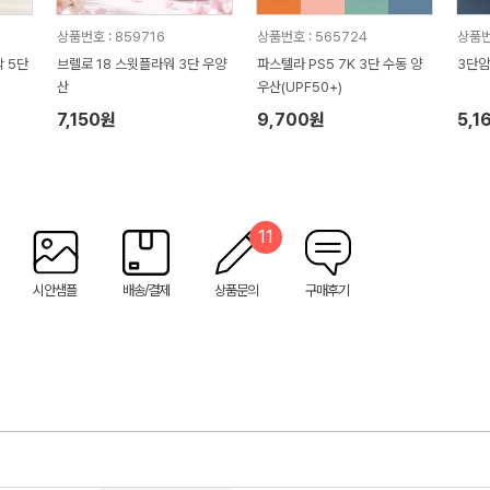
상품번호 : 859716
상품번호 : 565724
상품번
 5단
브렐로 18 스윗플라워 3단 우양
파스텔라 PS5 7K 3단 수동 양
3단암
산
우산(UPF50+)
7,150원
9,700원
5,1
11
시안샘플
배송/결제
상품문의
구매후기