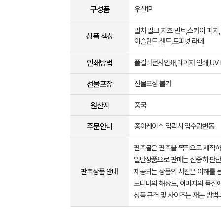
구성품
우산1P
말차 밀크,치즈 민트,스카이 피치
상품 색상
이슬란드 샌드,토피넛 라떼
인쇄방법
풀컬러전사인쇄,레이저 인쇄,UV 
선물포장
선물포장 불가
원산지
중국
주문안내
종이케이스 입곽시 입수량변동
판촉물은 판촉을 목적으로 제작하
일반상품으로 판매는 신중히 판단
판촉상품 안내
제공되는 상품의 사진은 이해를 
모니터의 해상도, 이미지의 품질에
상품 규격 및 사이즈는 재는 방법