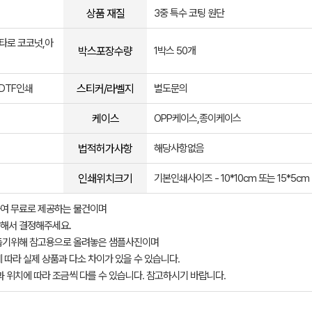
상품 재질
3중 특수 코팅 원단
,타로 코코넛,아
박스포장수량
1박스 50개
스티커/라벨지
DTF인쇄
별도문의
케이스
OPP케이스,종이케이스
법적허가사항
해당사항없음
인쇄위치크기
기본인쇄사이즈 - 10*10cm 또는 15*5cm
여 무료로 제공하는 물건이며
해서 결정해주세요.
돕기위해 참고용으로 올려놓은 샘플사진이며
 따라 실제 상품과 다소 차이가 있을 수 있습니다.
과 위치에 따라 조금씩 다를 수 있습니다. 참고하시기 바랍니다.