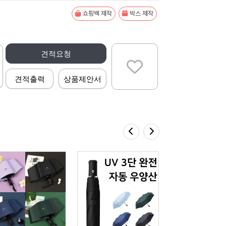
쇼핑백 제작
박스 제작
견적요청
견적출력
상품제안서