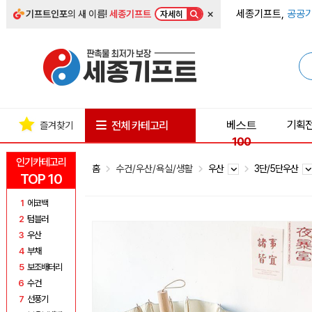
×
세종기프트,
공공기
기프트인포
의 새 이름!
세종기프트
자세히
베스트
기획
전체 카테고리
즐겨찾기
100
인기카테고리
홈
수건/우산/욕실/생활
우산
3단/5단우산
TOP 10
1
에코백
2
텀블러
3
우산
4
부채
5
보조배터리
6
수건
7
선풍기