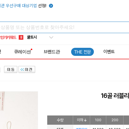
키캡
5
관 우선구매 대상기업
선정!
우산
6
텀블러
7
쿨토시
8
인기키워드
넥쿨러
9
타포린가방
10
전
큐레이션
브랜드관
이벤트
THE 전문
선풍기
1
16골 러블리
수량
이하
100
200