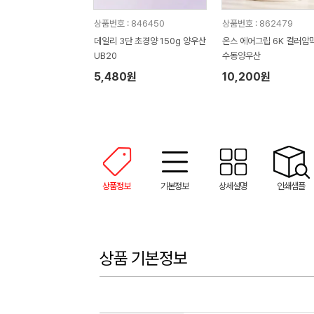
상품번호 : 846450
상품번호 : 862479
데일리 3단 초경양 150g 양우산
온스 에어그립 6K 컬러암막
UB20
수동양우산
5,480원
10,200원
상품정보
기본정보
상세설명
인쇄샘플
상품 기본정보