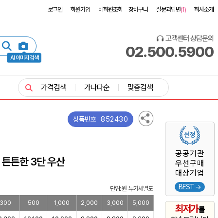
로그인
회원가입
비회원조회
장바구니
질문과답변
(1)
회사소개
고객센터 상담문의
02.500.5900
AI 이미지 검색
가격검색
가나다순
맞춤검색
852430
상품번호
공공기관
 튼튼한 3단 우산
우선구매
대상기업
BEST →
단위: 원 부가세별도
300
500
1,000
2,000
3,000
5,000
최저가
를