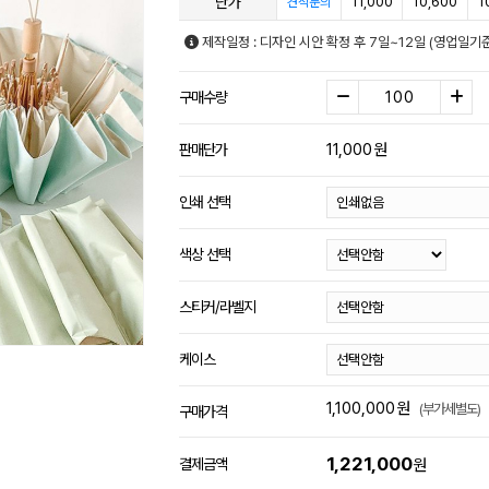
단가
11,000
10,600
1
견적문의
제작일정 : 디자인 시안 확정 후 7일~12일 (영업일기
구매수량
11,000
원
판매단가
인쇄 선택
색상 선택
스티커/라벨지
케이스
1,100,000
원
(부가세별도)
구매가격
1,221,000
결제금액
원