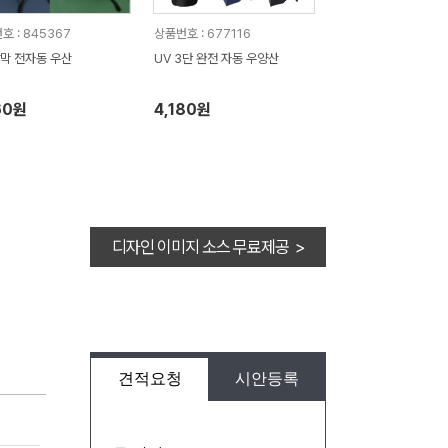
호 : 845367
상품번호 : 677116
막 전자동 우산
UV 3단 완전 자동 우양산
60원
4,180원
디자인 이미지 소스 무료제공 >
견적요청
시안등록