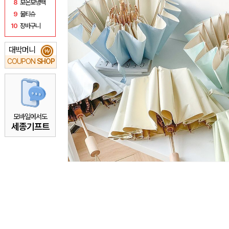
8
보온보냉백
9
물티슈
10
장바구니
대박머니
₩
COUPON
SHOP
모바일에서도
세종기프트