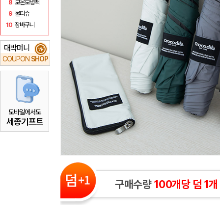
8
보온보냉백
9
물티슈
10
장바구니
대박머니
₩
COUPON
SHOP
모바일에서도
세종기프트
구매수량
100개당 덤 1개