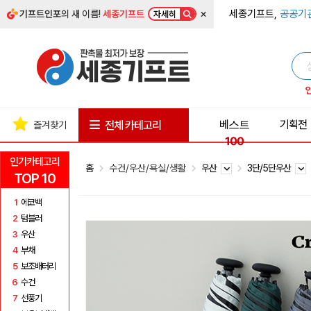
×
세종기프트,
공공기
기프트인포
의 새 이름!
세종기프트
자세히
베스트
기획전
전체 카테고리
즐겨찾기
100
인기카테고리
홈
수건/우산/욕실/생활
우산
3단/5단우산
TOP 10
1
에코백
2
텀블러
3
우산
4
부채
5
보조배터리
6
수건
7
선풍기