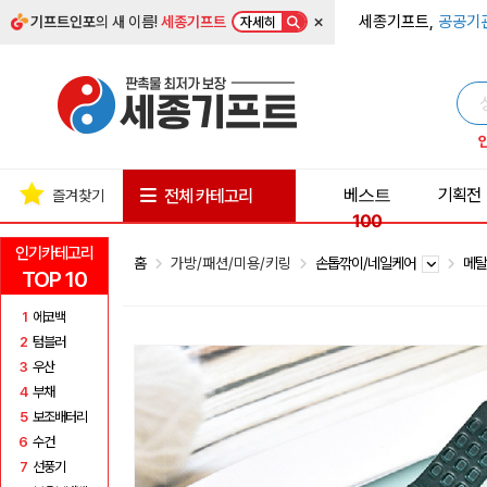
×
세종기프트,
공공기
기프트인포
의 새 이름!
세종기프트
자세히
베스트
기획전
전체 카테고리
즐겨찾기
100
인기카테고리
홈
가방/패션/미용/키링
손톱깎이/네일케어
메
TOP 10
1
에코백
2
텀블러
3
우산
4
부채
5
보조배터리
6
수건
7
선풍기