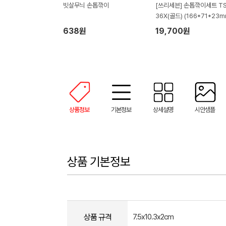
빗살무늬 손톱깎이
[쓰리세븐] 손톱깎이세트 TS
36X(골드) (166*71*23m
638원
19,700원
상품정보
기본정보
상세설명
시안샘플
상품 기본정보
상품 규격
7.5x10.3x2cm