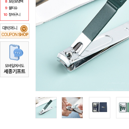
8
보온보냉백
9
물티슈
10
장바구니
대박머니
₩
COUPON
SHOP
모바일에서도
세종기프트