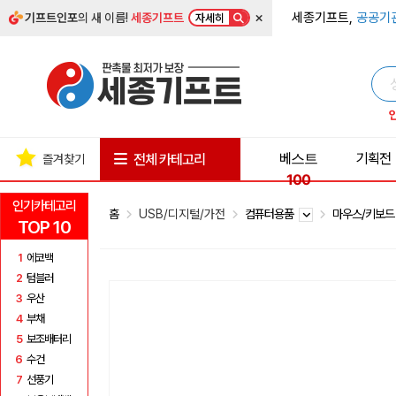
×
세종기프트,
공공기
기프트인포
의 새 이름!
세종기프트
자세히
베스트
기획전
전체 카테고리
즐겨찾기
100
인기카테고리
홈
USB/디지털/가전
컴퓨터용품
마우스/키보
TOP 10
1
에코백
2
텀블러
3
우산
4
부채
5
보조배터리
6
수건
7
선풍기