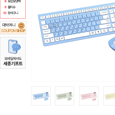
8
보온보냉백
9
물티슈
10
장바구니
대박머니
₩
COUPON
SHOP
모바일에서도
세종기프트