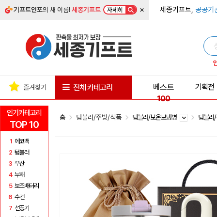
×
세종기프트,
공공기
기프트인포
의 새 이름!
세종기프트
자세히
베스트
기획전
전체 카테고리
즐겨찾기
100
인기카테고리
홈
텀블러/주방/식품
텀블러/보온보냉병
텀블러
TOP 10
1
에코백
2
텀블러
3
우산
4
부채
5
보조배터리
6
수건
7
선풍기