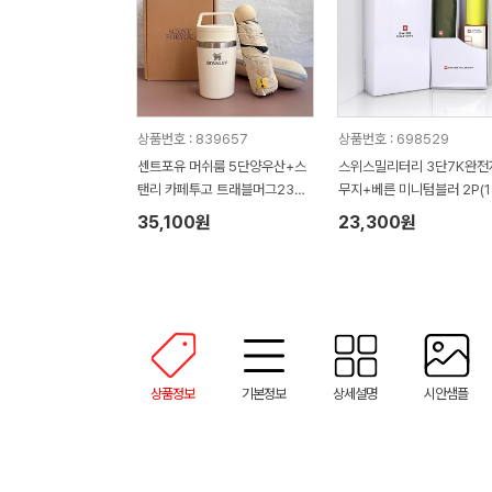
상품번호 : 839657
상품번호 : 698529
센트포유 머쉬룸 5단양우산+스
스위스밀리터리 3단7K완전
탠리 카페투고 트래블머그236
무지+베른 미니텀블러 2P(1
세트
ml) 세트
35,100원
23,300원
상품정보
기본정보
상세설명
시안샘플