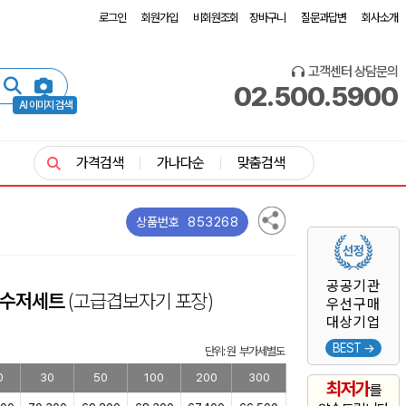
로그인
회원가입
비회원조회
장바구니
질문과답변
회사소개
고객센터 상담문의
02.500.5900
AI 이미지 검색
가격검색
가나다순
맞춤검색
853268
상품번호
공공기관
&수저세트
(고급겹보자기 포장)
우선구매
대상기업
BEST →
단위: 원 부가세별도
0
30
50
100
200
300
최저가
를