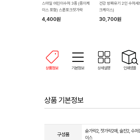
스마일 어린이수저 3종 (종이케
건강 방짜유기 2인 수저세트 (실
이스 포함) 스푼포크젓가락
크케이스)
4,400원
30,700원
상품정보
기본정보
상세설명
인쇄샘플
상품 기본정보
숟가락2, 젓가락2매, 술잔2, 수저집
구성품
이스