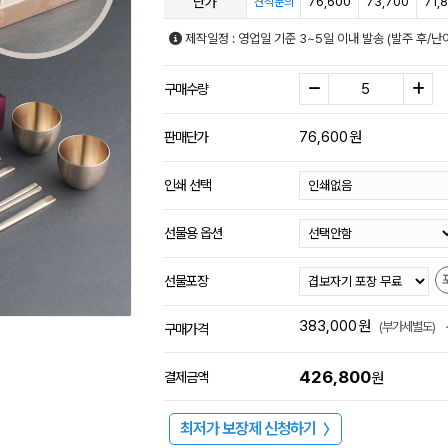
단가
76,600
73,700
71,
견적문의
제작일정 : 영업일 기준 3~5일 이내 발송 (발주 후/난
구매수량
76,600
원
판매단가
인쇄 선택
선물용 옵션
선물포장
383,000
원
(부가세별도)
구매가격
426,800
결제금액
원
최저가 보장제 신청하기
〉