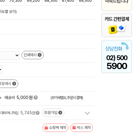
800
70,300
69,200
68,300
67,400
66,500
약속드립니다
이도별 상이)
카드 간편결제
상담전화
인쇄예시
02) 500
5900
포장예시
원
+
배송비
5,000
(부가세별도,주문시결제)
5,745
회원가입
대박머니적립
원
쇼핑백 제작
박스 제작