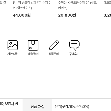
장수학 손조각 방짜유기 수저 2
수복24K 금도금 수저 2P (실크
에코프
인 (실크케이스)
케이스)
44,000원
20,800원
3,
시안샘플
배송/결제
상품문의
구매후기
2, 보증서, 케
상품 재질
유기(구리78%,주석22%)