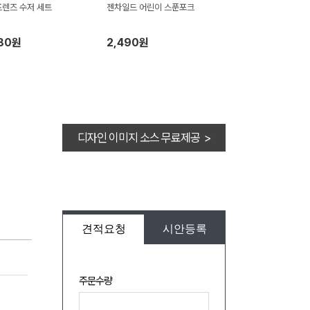
렌즈 수저 세트
젠차일드 어린이 스푼포크
280원
2,490원
디자인 이미지 소스 무료제공 >
견적요청
시안등록
주문수량