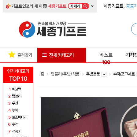
×
세종기프트,
공공기
기프트인포
의 새 이름!
세종기프트
자세히
베스트
기획
전체 카테고리
즐겨찾기
100
인기카테고리
홈
텀블러/주방/식품
주방용품
수저/포크세트
TOP 10
1
에코백
2
텀블러
3
우산
4
부채
5
보조배터리
6
수건
7
선풍기