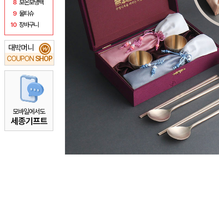
8
보온보냉백
9
물티슈
10
장바구니
대박머니
₩
COUPON
SHOP
모바일에서도
세종기프트