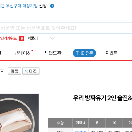
우산
6
관 우선구매 대상기업
선정!
텀블러
7
쿨토시
8
넥쿨러
9
인기키워드
타포린가방
10
선풍기
1
전
큐레이션
브랜드관
이벤트
THE 전문
우리 방짜유기 2인 술잔
수량
이하
5
10
2