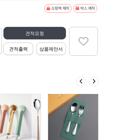
쇼핑백 제작
박스 제작
견적요청
견적출력
상품제안서