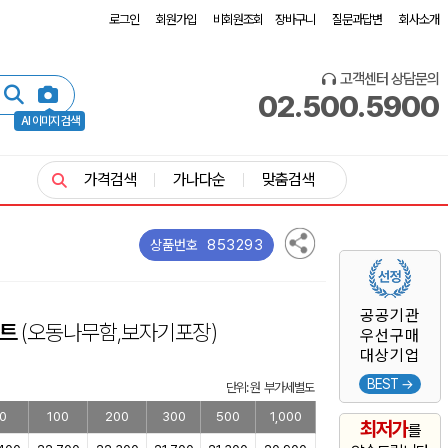
로그인
회원가입
비회원조회
장바구니
질문과답변
회사소개
고객센터 상담문의
02.500.5900
AI 이미지 검색
가격검색
가나다순
맞춤검색
853293
상품번호
공공기관
세트
(오동나무함,보자기포장)
우선구매
대상기업
BEST →
단위: 원 부가세별도
0
100
200
300
500
1,000
최저가
를