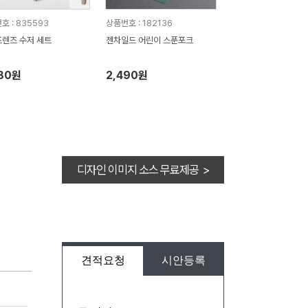
호 : 835593
상품번호 : 182136
렌즈 수저 세트
젠차일드 어린이 스푼포크
280원
2,490원
디자인 이미지 소스 무료제공 >
견적요청
시안등록