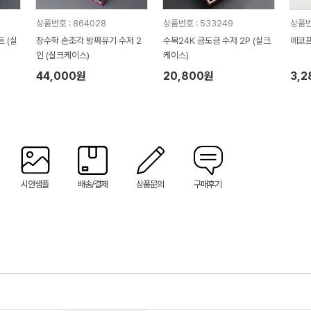
상품번호 : 864028
상품번호 : 533249
상품번
장수학 손조각 방짜유기 수저 2
수복24K 금도금 수저 2P (실크
에코프
인 (실크케이스)
케이스)
44,000원
20,800원
3,
시안샘플
배송/결제
상품문의
구매후기