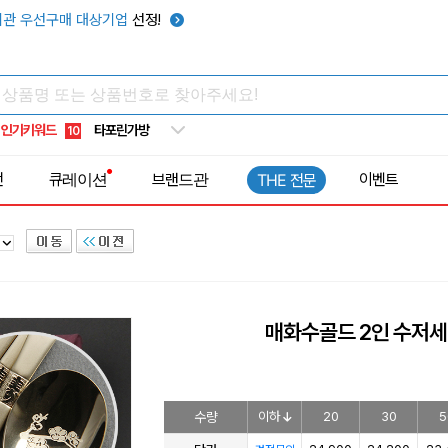
우산
6
관 우선구매 대상기업
선정!
텀블러
7
쿨토시
8
넥쿨러
9
인기키워드
타포린가방
10
선풍기
1
전
큐레이션
브랜드관
이벤트
THE 전문
매화수골드 2인 수저
수량
이하
20
30
5