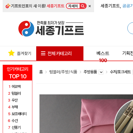
×
세종기프트,
공공기
기프트인포
의 새 이름!
세종기프트
자세히
베스트
기획
전체 카테고리
즐겨찾기
100
인기카테고리
홈
텀블러/주방/식품
주방용품
수저/포크세트
TOP 10
1
에코백
2
텀블러
3
우산
4
부채
5
보조배터리
6
수건
7
선풍기