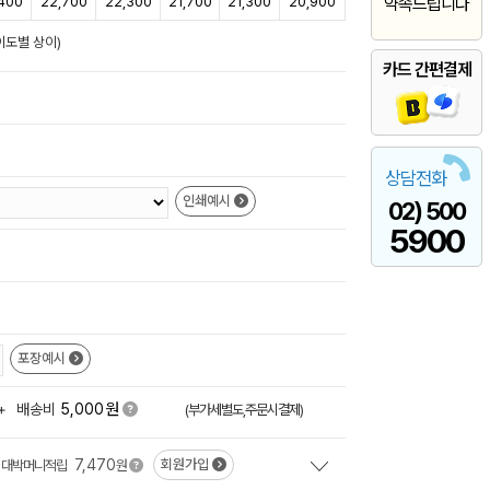
400
22,700
22,300
21,700
21,300
20,900
약속드립니다
이도별 상이)
카드 간편결제
상담전화
인쇄예시
02) 500
5900
포장예시
원
+
배송비
5,000
(부가세별도,주문시결제)
7,470
회원가입
대박머니적립
원