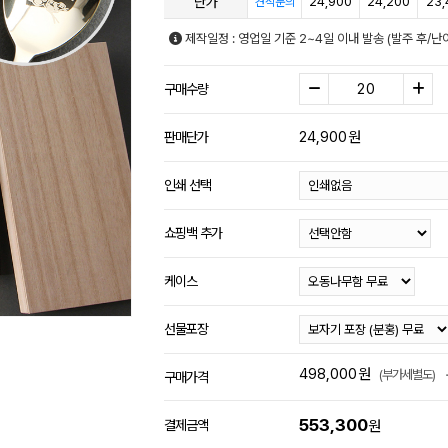
단가
24,900
24,200
23,
견적문의
제작일정 : 영업일 기준 2~4일 이내 발송 (발주 후/난
구매수량
24,900
원
판매단가
인쇄 선택
쇼핑백 추가
케이스
선물포장
498,000
원
(부가세별도)
구매가격
553,300
결제금액
원