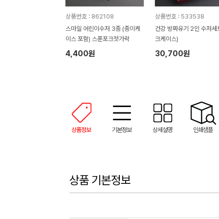
상품번호 : 862108
상품번호 : 533538
스마일 어린이수저 3종 (종이케
건강 방짜유기 2인 수저세트 (실
이스 포함) 스푼포크젓가락
크케이스)
4,400원
30,700원
상품정보
기본정보
상세설명
인쇄샘플
상품 기본정보