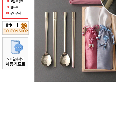
8
보온보냉백
9
물티슈
10
장바구니
대박머니
₩
COUPON
SHOP
모바일에서도
세종기프트