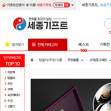
×
세종기프트,
공공기
기프트인포
의 새 이름!
세종기프트
자세히
베스트
기획전
전체 카테고리
즐겨찾기
100
인기카테고리
홈
텀블러/주방/식품
주방용품
수저/포크세트
TOP 10
1
에코백
2
텀블러
3
우산
4
부채
5
보조배터리
6
수건
7
선풍기