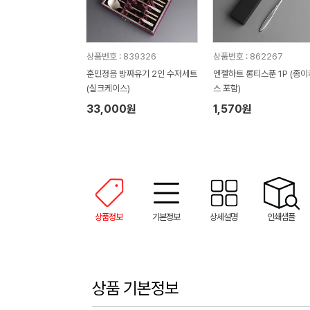
상품번호 : 839326
상품번호 : 862267
훈민정음 방짜유기 2인 수저세트
엔젤하트 롱티스푼 1P (종
(실크케이스)
스 포함)
33,000원
1,570원
상품정보
기본정보
상세설명
인쇄샘플
상품 기본정보