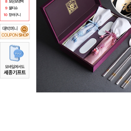
8
보온보냉백
9
물티슈
10
장바구니
대박머니
₩
COUPON
SHOP
모바일에서도
세종기프트