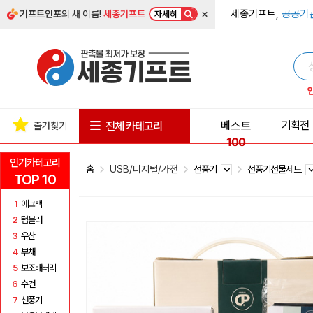
×
세종기프트,
공공기
기프트인포
의 새 이름!
세종기프트
자세히
베스트
기획전
전체 카테고리
즐겨찾기
100
인기카테고리
홈
USB/디지털/가전
선풍기
선풍기선물세트
TOP 10
1
에코백
2
텀블러
3
우산
4
부채
5
보조배터리
6
수건
7
선풍기