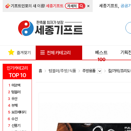
×
세종기프트,
공공기
기프트인포
의 새 이름!
세종기프트
자세히
베스트
기획
전체 카테고리
즐겨찾기
100
인기카테고리
홈
텀블러/주방/식품
주방용품
칼/가위/조리
TOP 10
1
에코백
2
텀블러
3
우산
4
부채
5
보조배터리
6
수건
7
선풍기