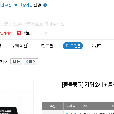
우산
6
관 우선구매 대상기업
선정!
텀블러
7
쿨토시
8
넥쿨러
9
인기키워드
타포린가방
10
선풍기
1
전
큐레이션
브랜드관
이벤트
THE 전문
도구
[풀블랭크] 가위 2개 + 
수량
이하
20
30