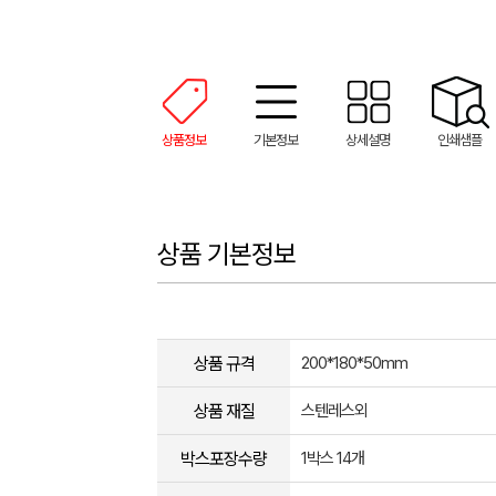
상품정보
기본정보
상세설명
인쇄샘플
상품 기본정보
상품 규격
200*180*50mm
상품 재질
스텐레스외
박스포장수량
1박스 14개