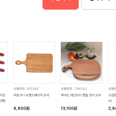
상품번호 : 811245
상품번호 : 798243
상품번
 키친
마호가니 뉴핸드베이직 도마
백야드 레인트리 핸들 엣지 도마
고급형
상품]
m)
8,800원
13,100원
2,