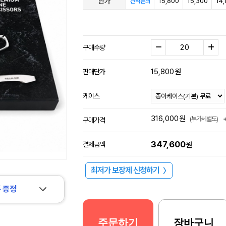
단가
15,800
15,300
14
견적문의
구매수량
15,800
원
판매단가
케이스
316,000
원
(부가세별도)
구매가격
347,600
결제금액
원
최저가 보장제 신청하기
〉
 증정
주문하기
장바구니