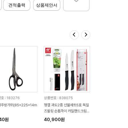
견적출력
상품제안서
호 : 183276
상품번호 : 838075
주방가위(85*225*14m
헹켈 과도2종 선물세트5호 독일
즈윌링 손톱깍이 카밀핸드크림1
00ml
840원
40,900원