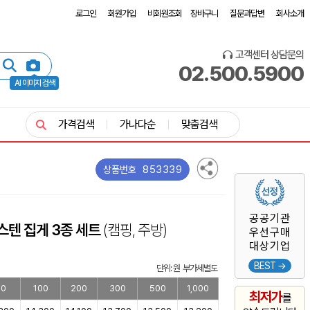
로그인
회원가입
비회원조회
장바구니
질문과답변
회사소개
고객센터 상담문의
02.500.5900
AI 이미지 검색
가격검색
가나다순
맞춤검색
853339
상품번호
공공기관
올스텐 집게 3종 세트
(캠핑, 주방)
우선구매
대상기업
BEST →
단위: 원 부가세별도
50
100
200
300
500
1,000
최저가
를