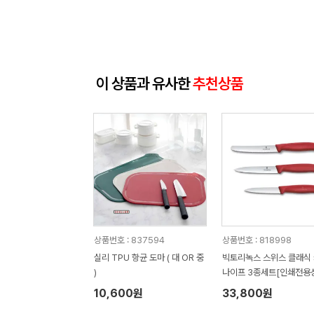
이 상품과 유사한
추천상품
상품번호 : 837594
상품번호 : 818998
실리 TPU 항균 도마 ( 대 OR 중
빅토리녹스 스위스 클래식
)
나이프 3종세트[인쇄전용
10,600원
33,800원