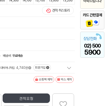
,800
14,300
14,100
13,700
13,500
13,200
약속드립니다
견적 히스토리
카드 간편결제
상담전화
02) 500
5900
+
배송비
무료배송
4,740
회원가입
대박머니적립
원
쇼핑백 제작
박스 제작
견적요청