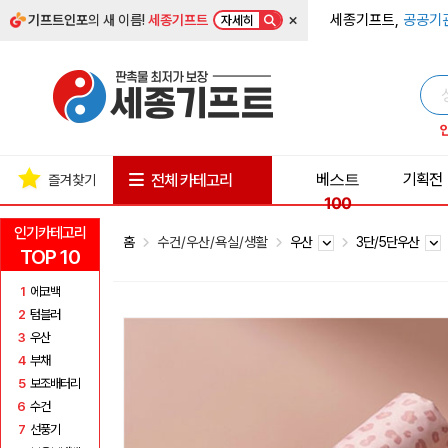
×
세종기프트,
공공기
기프트인포
의 새 이름!
세종기프트
자세히
베스트
기획전
전체 카테고리
즐겨찾기
100
인기카테고리
홈
수건/우산/욕실/생활
우산
3단/5단우산
TOP 10
1
에코백
2
텀블러
3
우산
4
부채
5
보조배터리
6
수건
7
선풍기