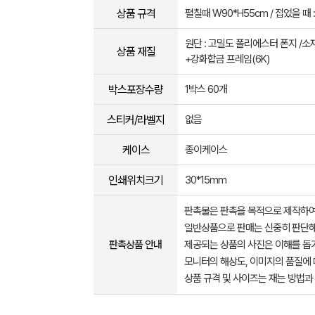
상품 규격
펼칠때 W90*H55cm / 접었을 때 :
원단 : 고밀도 폴리에스터 폰지 /소재
상품 재질
+강화합금 프레임(6K)
박스포장수량
1박스 60개
스티커/라벨지
없음
케이스
종이케이스
인쇄위치크기
30*15mm
판촉물은 판촉을 목적으로 제작하여
일반상품으로 판매는 신중히 판단해
판촉상품 안내
제공되는 상품의 사진은 이해를 
모니터의 해상도, 이미지의 품질에 
상품 규격 및 사이즈는 재는 방법과