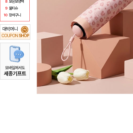
8
보온보냉백
9
물티슈
10
장바구니
대박머니
₩
COUPON
SHOP
모바일에서도
세종기프트