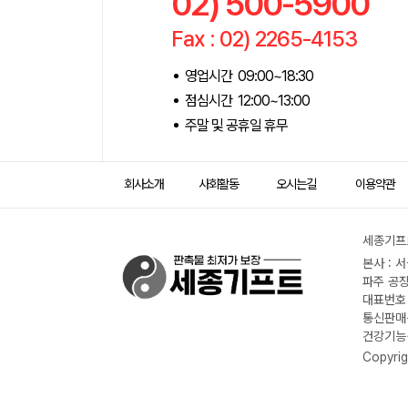
02) 500-5900
Fax : 02) 2265-4153
영업시간 09:00~18:30
점심시간 12:00~13:00
주말 및 공휴일 휴무
회사소개
사회활동
오시는길
이용약관
세종기프트
본사 : 
파주 공장
대표번호 :
통신판매신
건강기능식
Copyrig