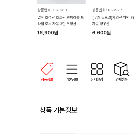
상품번호 : 861960
상품번호 : 859977
걸작 초경량 초슬림 맨파라솔 프
[굿즈 골드넬]자외선 차단 3
라임 모노 자동 3단 우양산
자동 양우산
16,900원
6,600원
상품정보
기본정보
상세설명
인쇄샘플
상품 기본정보