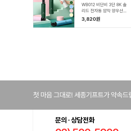
WB012 비단비 3단 8K 솔
리드 전자동 암막 양우산
(인쇄/케이스포함)
3,820원
첫 마음 그대로! 세종기프트가 약속드
문의 · 상담전화