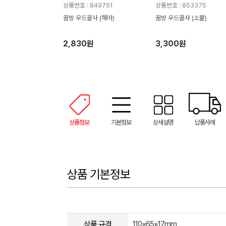
상품번호 : 849751
상품번호 : 853375
꿈방 우드괄사 (해마)
꿈방 우드괄사 (소뿔)
2,830원
3,300원
상품정보
기본정보
상세설명
납품사례
상품 기본정보
상품 규격
110×65×17mm