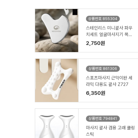
상품번호 855304
스테인리스 미니괄사 파우
치세트 얼굴마사지기 목괄
사
2,750원
상품번호 861306
스포츠마사지 근막이완 세
라믹 다용도 괄사 Z727
6,350원
상품번호 794841
마사지 괄사 겸용 고래 쿨링
스틱