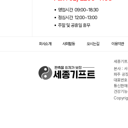
영업시간 09:00~18:30
점심시간 12:00~13:00
주말 및 공휴일 휴무
회사소개
사회활동
오시는길
이용약관
세종기프트
본사 : 
파주 공장
대표번호 :
통신판매신
건강기능식
Copyrig