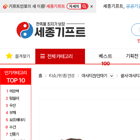
×
세종기프트,
공공기
기프트인포
의 새 이름!
세종기프트
자세히
베스트
기획전
전체 카테고리
즐겨찾기
100
인기카테고리
홈
티슈/위생/건강
마사지건/안마기
괄사 마사
TOP 10
1
에코백
2
텀블러
3
우산
4
부채
5
보조배터리
6
수건
7
선풍기