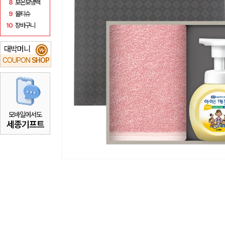
8
보온보냉백
9
물티슈
10
장바구니
대박머니
₩
COUPON
SHOP
모바일에서도
세종기프트