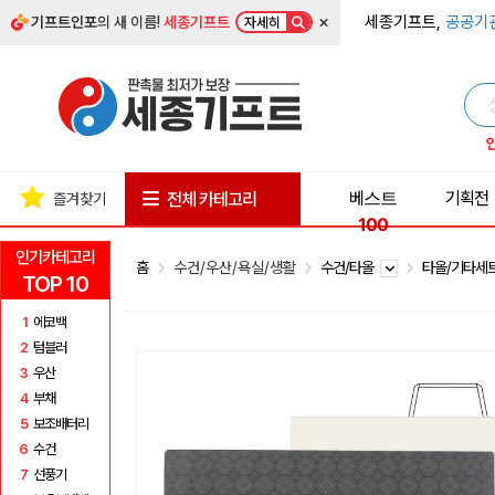
×
세종기프트,
공공기
기프트인포
의 새 이름!
세종기프트
자세히
베스트
기획전
전체 카테고리
즐겨찾기
100
인기카테고리
홈
수건/우산/욕실/생활
수건/타올
타올/기타세
TOP 10
1
에코백
2
텀블러
3
우산
4
부채
5
보조배터리
6
수건
7
선풍기