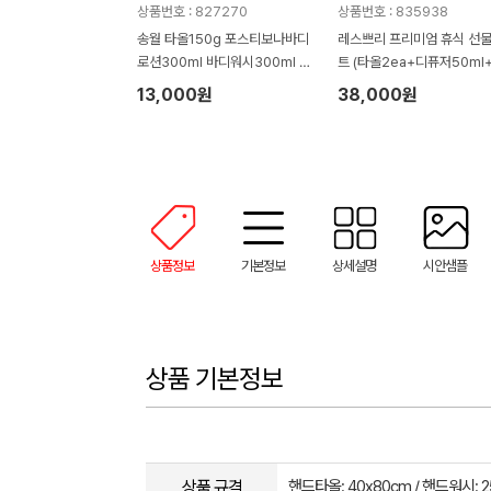
상품번호 : 827270
상품번호 : 835938
송월 타올150g 포스티보나바디
레스쁘리 프리미엄 휴식 선
로션300ml 바디워시300ml 물
트 (타올2ea+디퓨저50ml
티슈100매(4종)
렌저290ml+로션300ml)
13,000원
38,000원
상품정보
기본정보
상세설명
시안샘플
상품 기본정보
상품 규격
핸드타올: 40x80cm / 핸드워시: 2