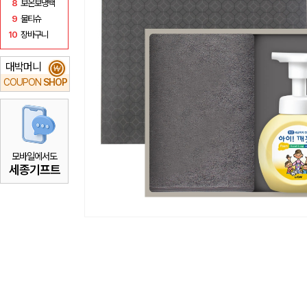
8
보온보냉백
9
물티슈
10
장바구니
대박머니
₩
COUPON
SHOP
모바일에서도
세종기프트