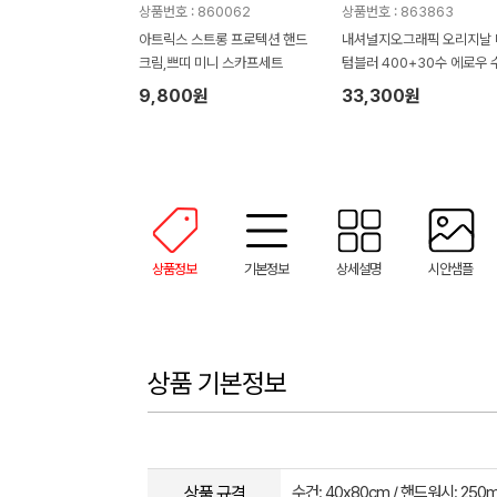
상품번호 : 860062
상품번호 : 863863
아트릭스 스트롱 프로텍션 핸드
내셔널지오그래픽 오리지날 
크림,쁘띠 미니 스카프세트
텀블러 400+30수 에로우 
타올 텀블러세트 NL08
9,800원
33,300원
상품정보
기본정보
상세설명
시안샘플
상품 기본정보
상품 규격
수건: 40x80cm / 핸드워시: 250m