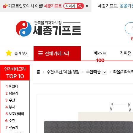
×
세종기프트,
공공기
기프트인포
의 새 이름!
세종기프트
자세히
베스트
기획전
전체 카테고리
즐겨찾기
100
인기카테고리
홈
수건/우산/욕실/생활
수건/타올
타올/기타세
TOP 10
1
에코백
2
텀블러
3
우산
4
부채
5
보조배터리
6
수건
7
선풍기