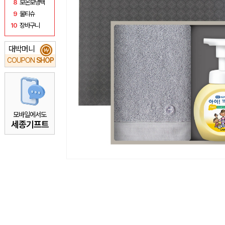
8
보온보냉백
9
물티슈
10
장바구니
대박머니
₩
COUPON
SHOP
모바일에서도
세종기프트