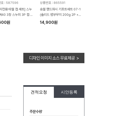
호 : 587596
상품번호 : 865591
피전용 타월 컵 세트] 스누
송월 핸드워시 기프트세트 07-1
버40 3장 스누피 3P 컵 세
(솔리드 뱀부무지 200g 2P +
생활공작소250ml 1P)
600원
14,900원
디자인 이미지 소스 무료제공 >
견적요청
시안등록
주문수량