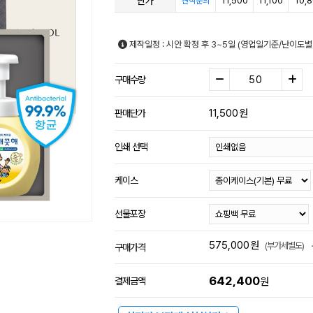
단가
11,500
11,100
10,
견적문의
제작일정 : 시안 확정 후 3~5일 (영업일기준/난이도별
구매수량
11,500
원
판매단가
인쇄 선택
케이스
선물포장
575,000
원
(부가세별도)
구매가격
642,400
결제금액
원