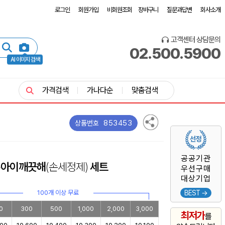
로그인
회원가입
비회원조회
장바구니
질문과답변
회사소개
고객센터 상담문의
02.500.5900
AI 이미지 검색
가격검색
가나다순
맞춤검색
853453
상품번호
공공기관
 +아이깨끗해
(손세정제)
세트
우선구매
대상기업
100개 이상 무료
BEST →
0
300
500
1,000
2,000
3,000
최저가
를