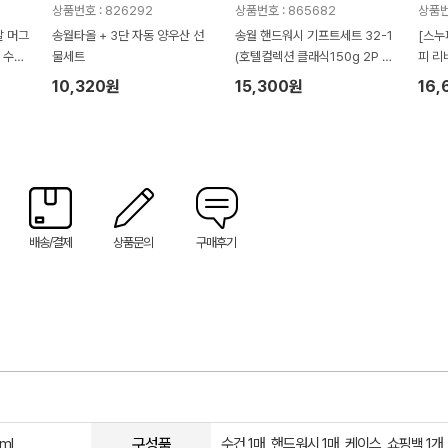
상품번호 : 826292
상품번호 : 865682
상품번
 머그
송월타올 + 3단 자동 양우산 선
송월 핸드워시 기프트세트 32-1
[스누
 수건
물세트
(호텔컬렉션 클래식150g 2P +
피 리
생활공작소500ml 1P)
트
10,320원
15,300원
16,
배송/결제
상품문의
구매후기
구성품
ml
수건 1매, 핸드워시 1매, 케이스, 쇼핑백 1개