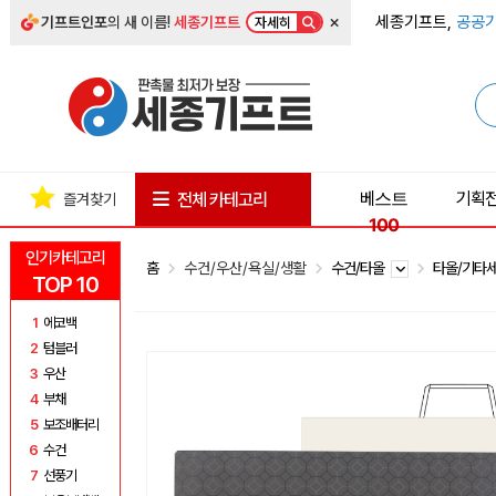
×
세종기프트,
공공기
기프트인포
의 새 이름!
세종기프트
자세히
베스트
기획
전체 카테고리
즐겨찾기
100
인기카테고리
홈
수건/우산/욕실/생활
수건/타올
타올/기타
TOP 10
1
에코백
2
텀블러
3
우산
4
부채
5
보조배터리
6
수건
7
선풍기