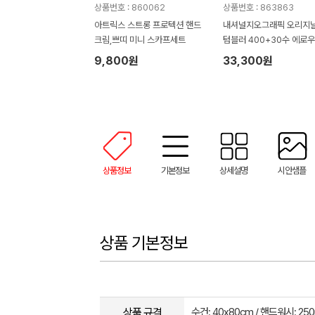
상품번호 : 860062
상품번호 : 863863
아트릭스 스트롱 프로텍션 핸드
내셔널지오그래픽 오리지날
크림,쁘띠 미니 스카프세트
텀블러 400+30수 에로우
타올 텀블러세트 NL08
9,800원
33,300원
상품정보
기본정보
상세설명
시안샘플
상품 기본정보
상품 규격
수건: 40x80cm / 핸드워시: 250