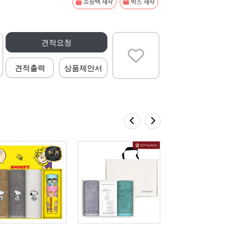
쇼핑백 제작
박스 제작
견적요청
견적출력
상품제안서