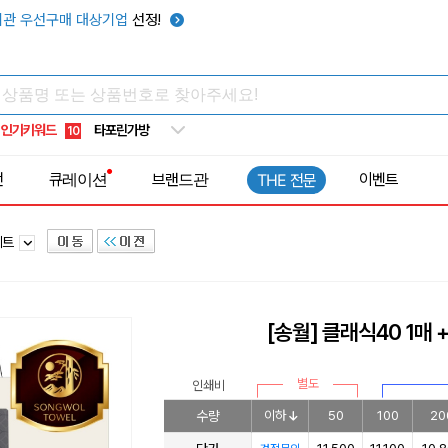
우산
6
관 우선구매 대상기업
선정!
텀블러
7
쿨토시
8
넥쿨러
9
인기키워드
타포린가방
10
선풍기
1
전
큐레이션
브랜드관
이벤트
THE 전문
세트
[송월] 클래식40 1매
별도
인쇄비
수량
이하
50
100
20