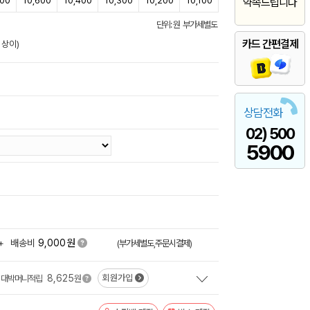
800
10,600
10,400
10,300
10,200
10,100
약속드립니다
단위: 원 부가세별도
카드 간편결제
 상이)
상담전화
02) 500
5900
원
+
배송비
9,000
(부가세별도,주문시결제)
8,625
회원가입
대박머니적립
원