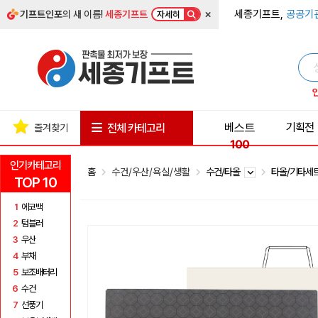
×
세종기프트,
공공기
기프트인포
의 새 이름!
세종기프트
자세히
베스트
기획전
전체 카테고리
즐겨찾기
100
인기카테고리
홈
수건/우산/욕실/생활
수건/타올
타올/기타세
TOP 10
1
에코백
2
텀블러
3
우산
4
부채
5
보조배터리
6
수건
7
선풍기