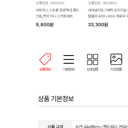
상품번호 : 860062
상품번호 : 863863
아트릭스 스트롱 프로텍션 핸드
내셔널지오그래픽 오리지날 
크림,쁘띠 미니 스카프세트
텀블러 400+30수 에로우 
타올 텀블러세트 NL08
9,800원
33,300원
상품정보
기본정보
상세설명
시안샘플
상품 기본정보
상품 규격
수건: 44x88cm / 핸드워시: 250m