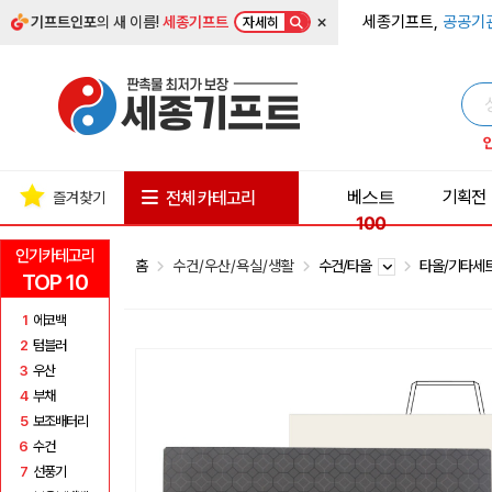
×
세종기프트,
공공기
기프트인포
의 새 이름!
세종기프트
자세히
베스트
기획전
전체 카테고리
즐겨찾기
100
인기카테고리
홈
수건/우산/욕실/생활
수건/타올
타올/기타세
TOP 10
1
에코백
2
텀블러
3
우산
4
부채
5
보조배터리
6
수건
7
선풍기