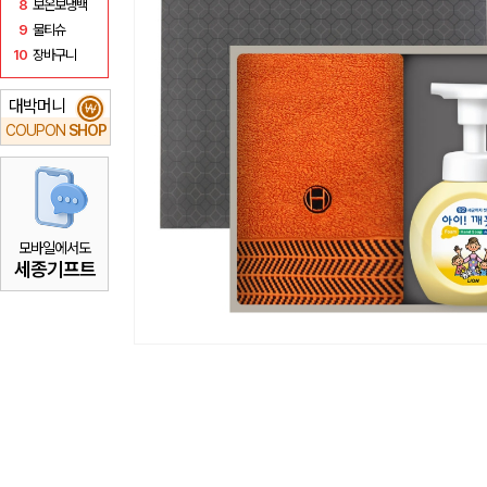
8
보온보냉백
9
물티슈
10
장바구니
대박머니
₩
COUPON
SHOP
모바일에서도
세종기프트