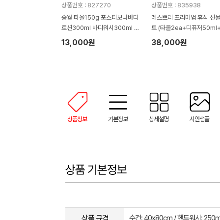
상품번호 : 827270
상품번호 : 835938
송월 타올150g 포스티보나바디
레스쁘리 프리미엄 휴식 선
로션300ml 바디워시300ml 물
트 (타올2ea+디퓨저50ml
티슈100매(4종)
렌저290ml+로션300ml)
13,000원
38,000원
상품정보
기본정보
상세설명
시안샘플
상품 기본정보
상품 규격
수건: 40x80cm / 핸드워시: 250m