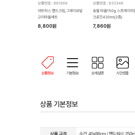
상품번호 : 861669
상품번호 : 833348
아트릭스 핸드크림,그레이모달
송월 타올150g 스프레이피
고리타올세트
크로즈430ml(2종)
8,800원
7,860원
상품정보
기본정보
상세설명
시안샘플
상품 기본정보
상품 규격
수건: 40x86cm / 핸드워시: 250m