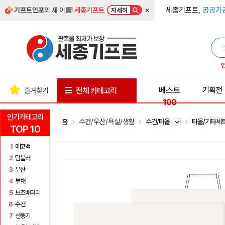
×
세종기프트,
공공기
기프트인포
의 새 이름!
세종기프트
자세히
베스트
기획전
전체 카테고리
즐겨찾기
100
인기카테고리
홈
수건/우산/욕실/생활
수건/타올
타올/기타세
TOP 10
1
에코백
2
텀블러
3
우산
4
부채
5
보조배터리
6
수건
7
선풍기