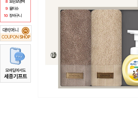
8
보온보냉백
9
물티슈
10
장바구니
대박머니
₩
COUPON
SHOP
모바일에서도
세종기프트