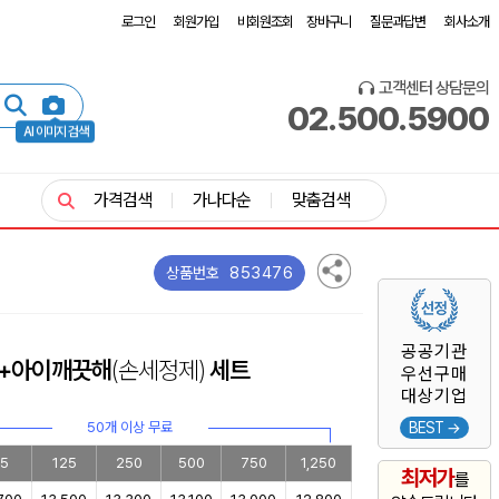
로그인
회원가입
비회원조회
장바구니
질문과답변
회사소개
고객센터 상담문의
02.500.5900
AI 이미지 검색
가격검색
가나다순
맞춤검색
853476
상품번호
공공기관
매 +아이깨끗해
(손세정제)
세트
우선구매
대상기업
50개 이상 무료
BEST →
5
125
250
500
750
1,250
최저가
를