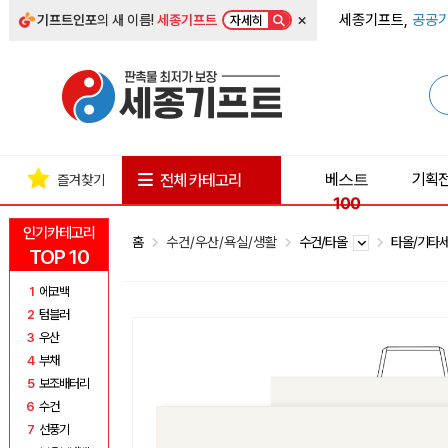
×
세종기프트,
공공기
기프트인포
의 새 이름!
세종기프트
자세히
베스트
기획
전체 카테고리
즐겨찾기
100
인기카테고리
홈
수건/우산/욕실/생활
수건/타올
타올/기타
TOP 10
1
에코백
2
텀블러
3
우산
4
부채
5
보조배터리
6
수건
7
선풍기