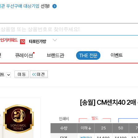
우산
6
관 우선구매 대상기업
선정!
텀블러
7
쿨토시
8
넥쿨러
9
인기키워드
타포린가방
10
선풍기
1
전
큐레이션
브랜드관
이벤트
THE 전문
세트
[송월] CM센치40 2
별도
인쇄비
수량
이하
25
50
7