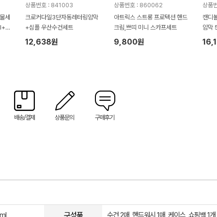
상품번호 : 841003
상품번호 : 860062
상품번
선물세
크로커다일3단자동레터링암막
아트릭스 스트롱 프로텍션 핸드
캔디볼
l+클
+심플 우산수건세트
크림,쁘띠 미니 스카프세트
암막 
)
품+송
12,638원
9,800원
16,
수건
배송/결제
상품문의
구매후기
구성품
ml
수건 2매, 핸드워시 1매, 케이스, 쇼핑백 1개