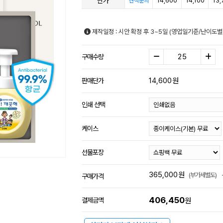
단가
14,600
14,100
13,
견적문의
제작일정 : 시안 확정 후 3~5일 (영업일기준/난이도별
구매수량
14,600
원
판매단가
인쇄 선택
케이스
선물포장
365,000
원
(부가세별도)
구매가격
406,450
결제금액
원