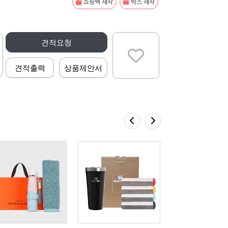
쇼핑백 제작
박스 제작
견적요청
견적출력
상품제안서