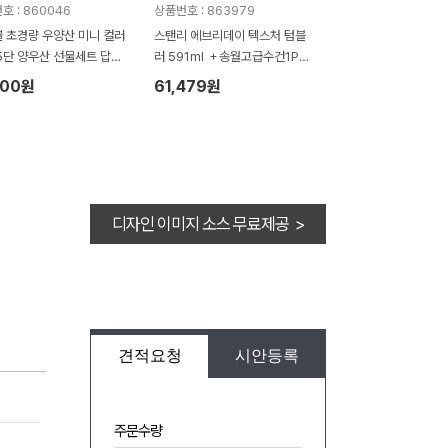
호 : 860046
상품번호 : 863979
 초경량 우양산 미니 컬러
스탠리 에브리데이 텍스처 텀블
5단 양우산 선물세트 답례
러 591ml ＋송월고급수건1P세
월타올세트 항균 무지40
트
100원
61,479원
세트
디자인 이미지 소스 무료제공 >
견적요청
시안등록
주문수량