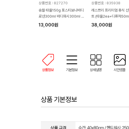
상품번호 : 827270
상품번호 : 835938
송월 타올150g 포스티보나바디
레스쁘리 프리미엄 휴식 
로션300ml 바디워시300ml 물
트 (타올2ea+디퓨저50m
티슈100매(4종)
렌저290ml+로션300ml
13,000원
38,000원
상품정보
기본정보
상세설명
시안샘플
상품 기본정보
상품 규격
수건: 40x80cm / 핸드워시: 250