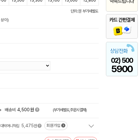
700
13,500
13,300
13,100
13,000
12,800
약속드립니다
단위: 원 부가세별도
카드 간편결제
 상이)
상담전화
02) 500
5900
원
+
배송비
4,500
(부가세별도,주문시결제)
5,475
회원가입
대박머니적립
원