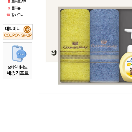
8
보온보냉백
9
물티슈
10
장바구니
대박머니
₩
COUPON
SHOP
모바일에서도
세종기프트