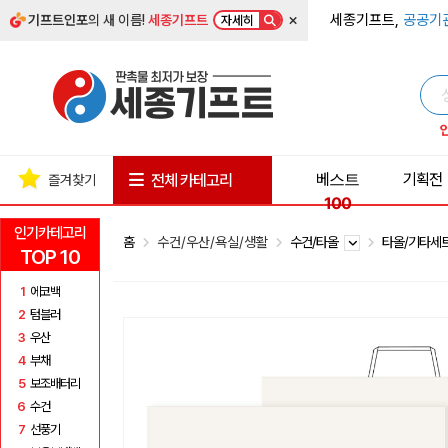
×
세종기프트,
공공기
기프트인포
의 새 이름!
세종기프트
자세히
베스트
기획전
전체 카테고리
즐겨찾기
100
인기카테고리
홈
수건/우산/욕실/생활
수건/타올
타올/기타세
TOP 10
1
에코백
2
텀블러
3
우산
4
부채
5
보조배터리
6
수건
7
선풍기