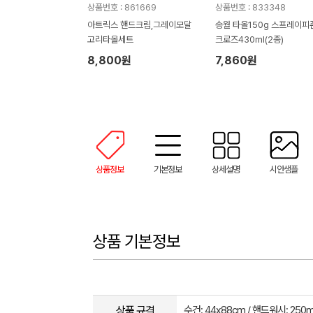
상품번호 : 861669
상품번호 : 833348
아트릭스 핸드크림,그레이모달
송월 타올150g 스프레이피
고리타올세트
크로즈430ml(2종)
8,800원
7,860원
상품정보
기본정보
상세설명
시안샘플
상품 기본정보
상품 규격
수건: 44x88cm / 핸드워시: 250m