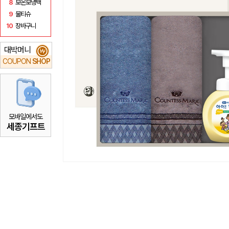
8
보온보냉백
9
물티슈
10
장바구니
대박머니
₩
COUPON
SHOP
모바일에서도
세종기프트