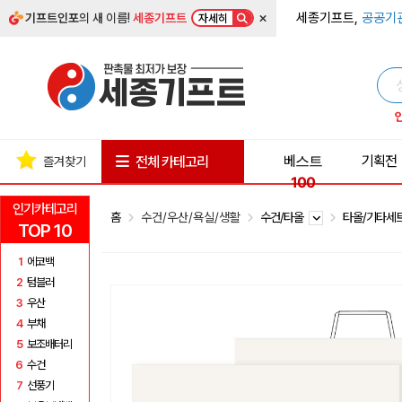
×
세종기프트,
공공기
기프트인포
의 새 이름!
세종기프트
자세히
베스트
기획전
전체 카테고리
즐겨찾기
100
인기카테고리
홈
수건/우산/욕실/생활
수건/타올
타올/기타세
TOP 10
1
에코백
2
텀블러
3
우산
4
부채
5
보조배터리
6
수건
7
선풍기