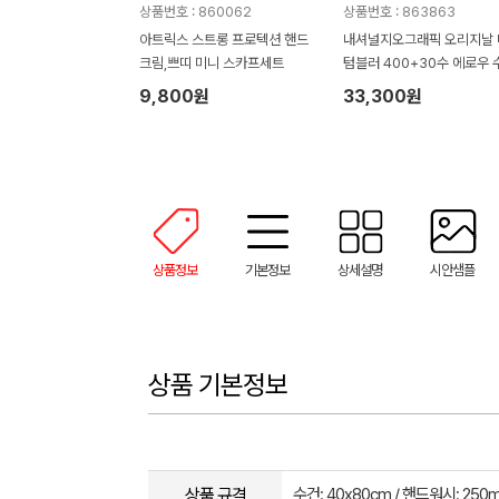
상품번호 : 860062
상품번호 : 863863
아트릭스 스트롱 프로텍션 핸드
내셔널지오그래픽 오리지날 
크림,쁘띠 미니 스카프세트
텀블러 400+30수 에로우 
타올 텀블러세트 NL08
9,800원
33,300원
상품정보
기본정보
상세설명
시안샘플
상품 기본정보
상품 규격
수건: 40x80cm / 핸드워시: 250m