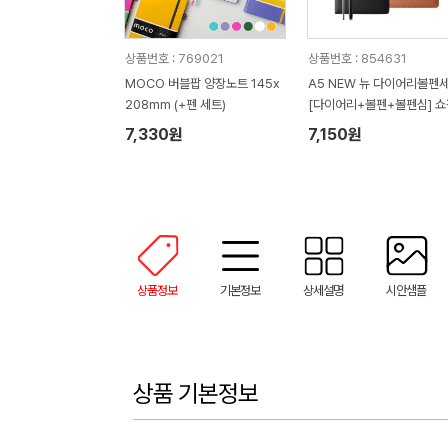
상품번호 : 769021
상품번호 : 854631
MOCO 버블팝 양장노트 145x
A5 NEW 뉴 다이어리볼펜
208mm (+펜 세트)
[다이어리+볼펜+볼펜심] 
포함 기프트 세트
7,330원
7,150원
상품정보
기본정보
상세설명
시안샘플
상품 기본정보