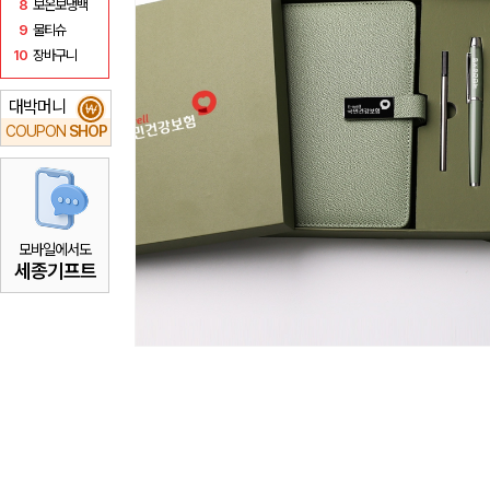
8
보온보냉백
9
물티슈
10
장바구니
대박머니
₩
COUPON
SHOP
모바일에서도
세종기프트