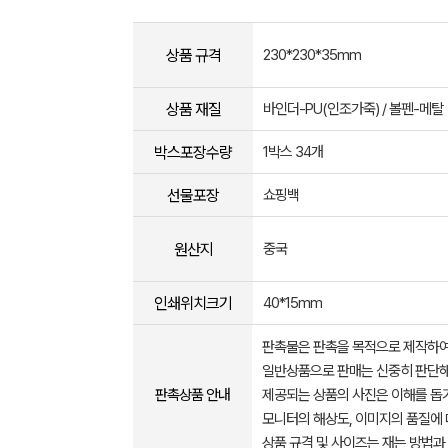
상품 규격
230*230*35mm
상품 재질
바인더-PU(인조가죽) / 볼펜-메탈
박스포장수량
1박스 34개
선물포장
쇼핑백
원산지
중국
인쇄위치크기
40*15mm
판촉물은 판촉을 목적으로 제작하여
일반상품으로 판매는 신중히 판단해
판촉상품 안내
제공되는 상품의 사진은 이해를 
모니터의 해상도, 이미지의 품질에 
상품 규격 및 사이즈는 재는 방법과