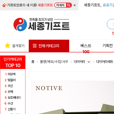
×
세종기프트,
공공기
기프트인포
의 새 이름!
세종기프트
자세히
베스트
기획전
전체 카테고리
즐겨찾기
100
인기카테고리
홈
볼펜/메모/수첩/사무
다이어리
다이어리세
TOP 10
1
에코백
2
텀블러
3
우산
4
부채
5
보조배터리
6
수건
7
선풍기