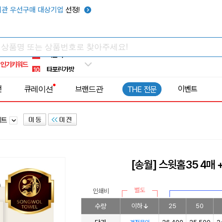
우산
6
관 우선구매 대상기업
선정!
텀블러
7
쿨토시
8
넥쿨러
9
인기키워드
타포린가방
10
선풍기
1
전
큐레이션
브랜드관
이벤트
THE 전문
세트
[송월] 스윗홈35 4매
별도
인쇄비
수량
이하
25
50