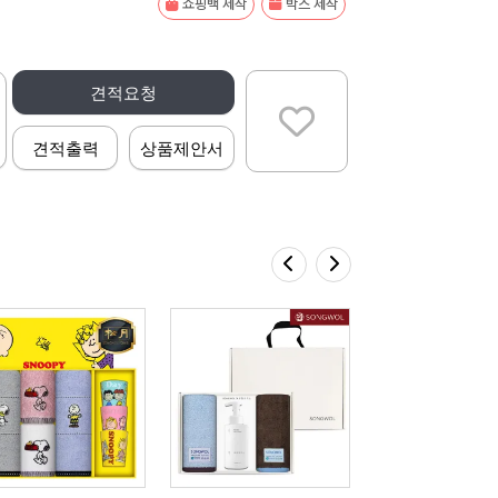
쇼핑백 제작
박스 제작
견적요청
견적출력
상품제안서