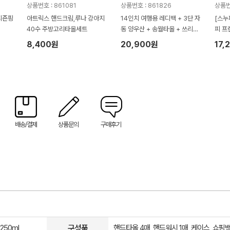
상품번호 : 861081
상품번호 : 861826
상품번
피죤핑
아트릭스 핸드크림,루나 강아지
14인치 여행용 레디백 + 3단 자
[스누
40수 주방고리타올세트
동 양우산 + 송월타올 + 쓰리세
피 프
븐 460KC 손톱깎이세트 선물세
장 스
8,400원
20,900원
17,
트 레디백 선물세트
배송/결제
상품문의
구매후기
구성품
250ml
핸드타올 4매, 핸드워시 1매, 케이스, 쇼핑백