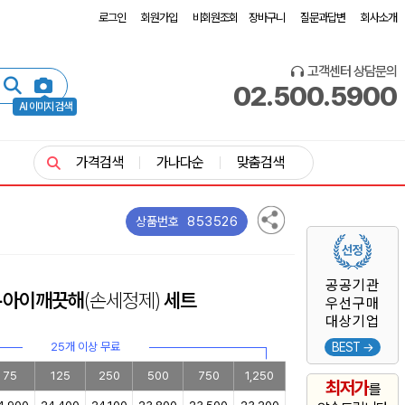
로그인
회원가입
비회원조회
장바구니
질문과답변
회사소개
고객센터 상담문의
02.500.5900
AI 이미지 검색
가격검색
가나다순
맞춤검색
853526
상품번호
공공기관
 +아이깨끗해
(손세정제)
세트
우선구매
대상기업
25개 이상 무료
BEST →
75
125
250
500
750
1,250
최저가
를