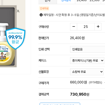
단가
26,400
25,500
2
견적문의
인쇄무료
제작일정 : 시안 확정 후 3~5일 (영업일기준/난이도별
구매수량
26,400
원
판매단가
인쇄 선택
케이스
선물포장
660,000
원
(부가세별도)
구매가격
730,950
결제금액
원