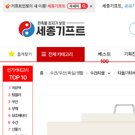
×
세종기프트,
공공기
기프트인포
의 새 이름!
세종기프트
자세히
베스트
기획
전체 카테고리
즐겨찾기
100
인기카테고리
홈
수건/우산/욕실/생활
수건/타올
타올/기타
TOP 10
1
에코백
2
텀블러
3
우산
4
부채
5
보조배터리
6
수건
7
선풍기