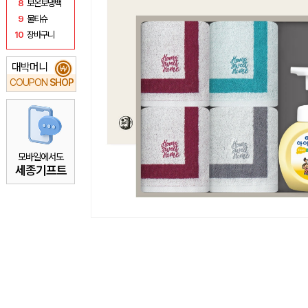
8
보온보냉백
9
물티슈
10
장바구니
대박머니
₩
COUPON
SHOP
모바일에서도
세종기프트