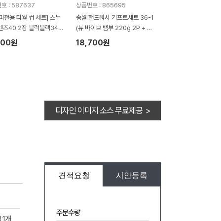
호 : 587637
상품번호 : 865695
피전용 타월 컵 세트] 스누
송월 핸드워시 기프트세트 36-1
렌즈40 2장 블럭블랙34 2
(뉴 바이브 뱀부 220g 2P + 생
누피 3P 컵 세트
활공작소500ml 1P)
200원
18,700원
디자인 이미지 소스 무료제공 >
견적요청
시안등록
주문수량
 1개