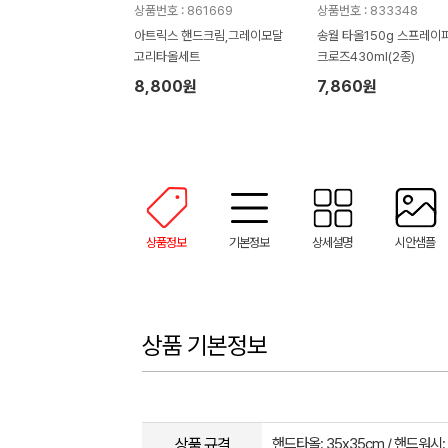
상품번호 : 861669
상품번호 : 833348
아트릭스 핸드크림,그레이모달
송월 타올150g 스프레이
고리타올세트
크로즈430ml(2종)
8,800원
7,860원
상품정보
기본정보
상세설명
시안샘플
상품 기본정보
상품 규격
핸드타올: 35x35cm / 핸드워시: 