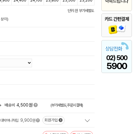
4,900
24,400
24,100
23,800
23,500
23,200
약속드립니다
단위: 원 부가세별도
카드 간편결제
 상이)
상담전화
02) 500
5900
원
+
배송비
4,500
(부가세별도,주문시결제)
9,900
회원가입
대박머니적립
원