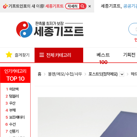
×
세종기프트,
공공기
기프트인포
의 새 이름!
세종기프트
자세히
베스트
기획전
전체 카테고리
즐겨찾기
100
인기카테고리
홈
볼펜/메모/수첩/사무
포스트잇(점착메모)
하
TOP 10
1
에코백
2
텀블러
3
우산
4
부채
5
보조배터리
6
수건
7
선풍기