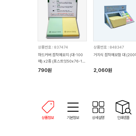
상품번호 : 837474
상품번호 : 848347
하드커버 점착메모지 (대-100
거치식 점착메모함 대 (200
매) x2종 (포스트잇50x76-10
0매2종)
790원
2,060원
상품정보
기본정보
상세설명
인쇄샘플