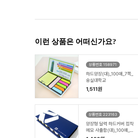
이런 상품은 어떠신가요?
상품번호 158971
하드양장(대)_100매_7쪽_
숭실대학교
1,511원
상품번호 223163
양장형 달력 하드커버 접착
메모 사출함(대)_100매_3
쪽_선경스틸