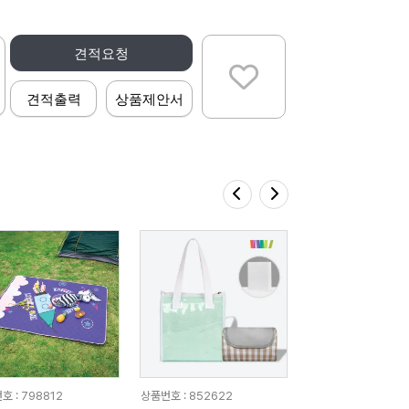
견적요청
견적출력
상품제안서
호 : 798812
상품번호 : 852622