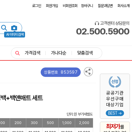
로그인
회원가입
비회원조회
장바구니
질문과답변
회사소개
고객센터 상담문의
02.500.5900
AI 이미지 검색
가격검색
가나다순
맞춤검색
853597
상품번호
공공기관
냉백+백앤매트 세트
우선구매
대상기업
BEST →
단위: 원 부가세별도
100
200
300
500
1,000
2,000
최저가
를