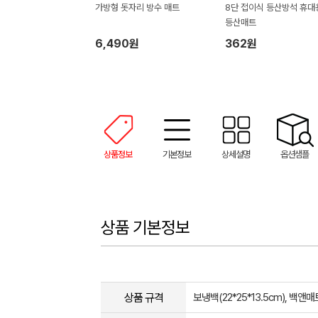
가방형 돗자리 방수 매트
8단 접이식 등산방석 휴
등산매트
6,490원
362원
상품정보
기본정보
상세설명
옵션샘플
상품 기본정보
상품 규격
보냉백(22*25*13.5cm), 백앤매트