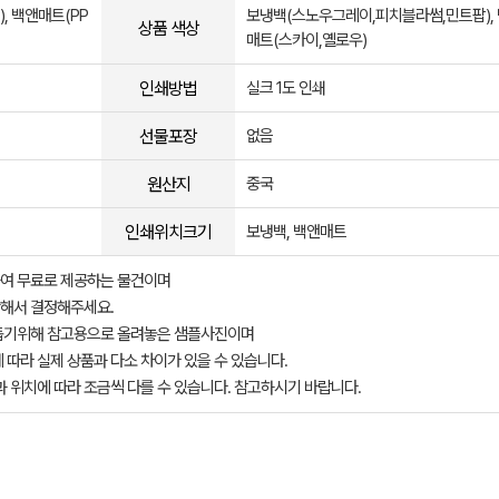
, 백앤매트(PP
보냉백(스노우그레이,피치블라썸,민트팝),
상품 색상
매트(스카이,옐로우)
인쇄방법
실크 1도 인쇄
선물포장
없음
원산지
중국
인쇄위치크기
보냉백, 백앤매트
여 무료로 제공하는 물건이며
해서 결정해주세요.
돕기위해 참고용으로 올려놓은 샘플사진이며
 따라 실제 상품과 다소 차이가 있을 수 있습니다.
과 위치에 따라 조금씩 다를 수 있습니다. 참고하시기 바랍니다.