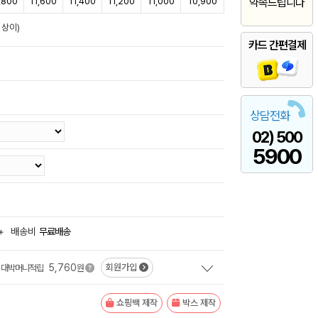
,800
11,600
11,400
11,200
11,000
10,900
약속드립니다
 상이)
카드 간편결제
상담전화
02) 500
5900
+
배송비
무료배송
5,760
회원가입
대박머니적립
원
쇼핑백 제작
박스 제작