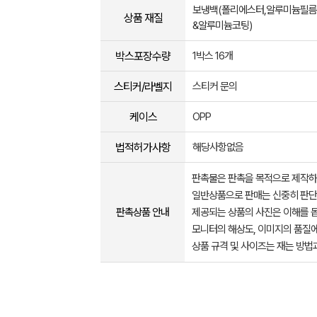
보냉백(폴리에스터,알루미늄필름)
상품 재질
&알루미늄코팅)
박스포장수량
1박스 16개
스티커/라벨지
스티커 문의
케이스
OPP
법적허가사항
해당사항없음
판촉물은 판촉을 목적으로 제작하
일반상품으로 판매는 신중히 판단
판촉상품 안내
제공되는 상품의 사진은 이해를 
모니터의 해상도, 이미지의 품질에
상품 규격 및 사이즈는 재는 방법