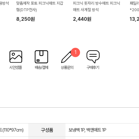
대용방석
맞춤제작 포토 피크닉매트 지갑
피크닉 돗자리 방수매트 피크닉
패밀리
형(DTP전사)
매트 사계절 방석
*200
8,250원
2,440원
13,
1
시안샘플
배송/결제
상품문의
구매후기
구성품
(110*97cm)
보냉백 1P, 백앤매트 1P