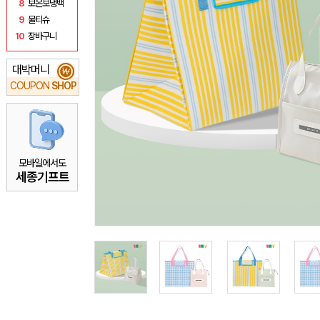
8
보온보냉백
9
물티슈
10
장바구니
대박머니
₩
COUPON
SHOP
모바일에서도
세종기프트