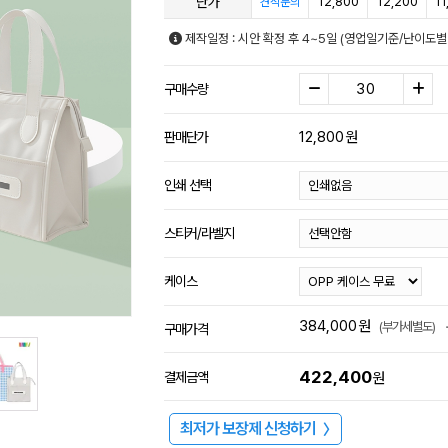
단가
12,800
12,200
11
견적문의
제작일정 : 시안 확정 후 4~5일 (영업일기준/난이도별
구매수량
12,800
원
판매단가
인쇄 선택
스티커/라벨지
케이스
384,000
원
(부가세별도)
구매가격
422,400
결제금액
원
최저가 보장제 신청하기
〉