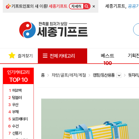
×
세종기프트,
공공기
기프트인포
의 새 이름!
세종기프트
자세히
베스트
기획
전체 카테고리
즐겨찾기
100
인기카테고리
홈
차량/골프/레저/계절
캠핑/등산용품
돗자리
TOP 10
1
에코백
2
텀블러
3
우산
4
부채
5
보조배터리
6
수건
7
선풍기