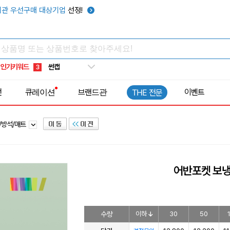
관 우선구매 대상기업
선정!
타포린가방
10
선풍기
1
부채
2
인기키워드
썬캡
3
보온보냉백
4
전
큐레이션
브랜드관
이벤트
THE 전문
키캡
5
우산
6
/방석/매트
텀블러
7
쿨토시
8
넥쿨러
9
어반포켓 보
타포린가방
10
선풍기
1
수량
이하
30
50