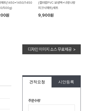
매트(1450*1450/1450
(컬러팝PVC 보냉백+너랑나랑
0/500g)
피크닉매트)세트
200원
9,900원
디자인 이미지 소스 무료제공 >
견적요청
시안등록
주문수량