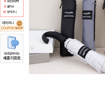
8
보온보냉백
9
물티슈
10
장바구니
대박머니
₩
COUPON
SHOP
모바일에서도
세종기프트