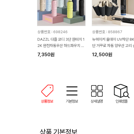
상품번호 : 698246
상품번호 : 858867
DAZZL 다즐 코디 3단 원터치 1
뉴에이커 올데이 UV차단 8K
2K 완전자동우산 하드파우치 포
단 거꾸로 자동 양우산 고리 
함 (풀칼라인쇄)
이
7,350원
12,500원
상품정보
기본정보
상세설명
인쇄샘플
상품 기본정보