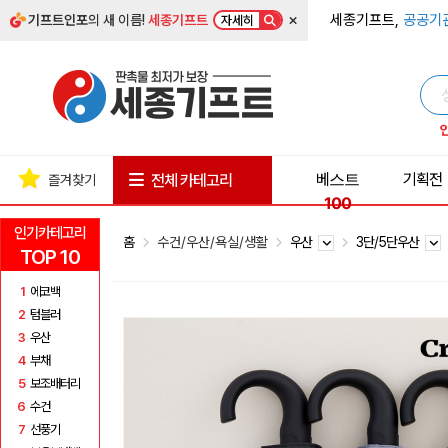
×
세종기프트,
공공기
기프트인포
의 새 이름!
세종기프트
자세히
베스트
기획전
전체 카테고리
즐겨찾기
100
인기카테고리
홈
수건/우산/욕실/생활
우산
3단/5단우산
TOP 10
1
에코백
2
텀블러
3
우산
4
부채
5
보조배터리
6
수건
7
선풍기