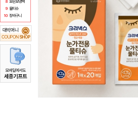
8
보온보냉백
9
물티슈
10
장바구니
대박머니
₩
COUPON
SHOP
모바일에서도
세종기프트