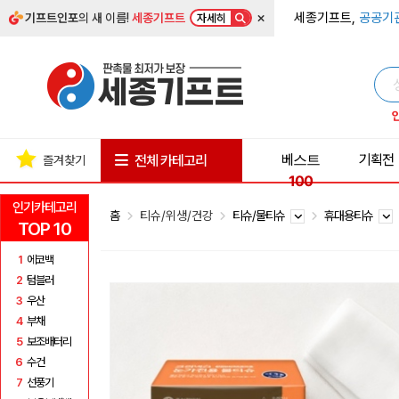
×
세종기프트,
공공기
기프트인포
의 새 이름!
세종기프트
자세히
베스트
기획전
전체 카테고리
즐겨찾기
100
인기카테고리
홈
티슈/위생/건강
티슈/물티슈
휴대용티슈
TOP 10
1
에코백
2
텀블러
3
우산
4
부채
5
보조배터리
6
수건
7
선풍기