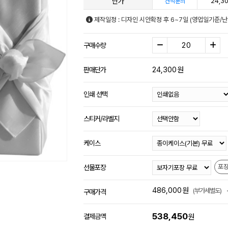
단가
24,3
견적문의
제작일정 : 디자인 시안확정 후 6~7일 (영업일기준/
구매수량
24,300
원
판매단가
인쇄 선택
스티커/라벨지
케이스
포
선물포장
486,000
원
(부가세별도)
구매가격
538,450
결제금액
원