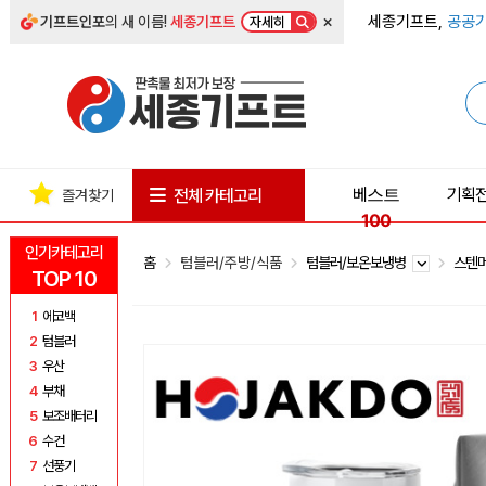
×
세종기프트,
공공기
기프트인포
의 새 이름!
세종기프트
자세히
베스트
기획
전체 카테고리
즐겨찾기
100
인기카테고리
홈
텀블러/주방/식품
텀블러/보온보냉병
스텐
TOP 10
1
에코백
2
텀블러
3
우산
4
부채
5
보조배터리
6
수건
7
선풍기