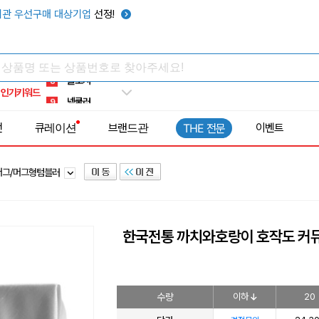
키캡
5
관 우선구매 대상기업
선정!
우산
6
텀블러
7
쿨토시
8
인기키워드
넥쿨러
9
타포린가방
10
전
큐레이션
브랜드관
이벤트
THE 전문
선풍기
1
머그/머그형텀블러
한국전통 까치와호랑이 호작도 커뮤
수량
이하
20