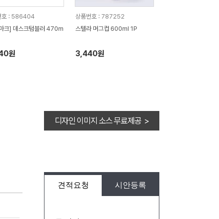
호 : 586404
상품번호 : 787252
마크] 데스크텀블러 470m
스텔라 머그컵 600ml 1P
640원
3,440원
디자인 이미지 소스 무료제공 >
견적요청
시안등록