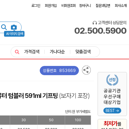
로그인
회원가입
비회원조회
장바구니
질문과답변
회사소개
고객센터 상담문의
02.500.5900
AI 이미지 검색
가격검색
가나다순
맞춤검색
853669
상품번호
공공기관
터 텀블러 591ml 기프팅
(보자기 포장)
우선구매
대상기업
BEST →
단위: 원 부가세별도
30
50
100
최저가
를