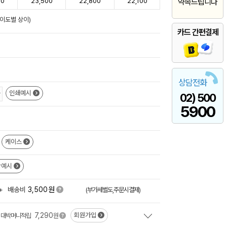
00
23,500
22,800
22,100
약속드립니다
난이도별 상이)
카드 간편결제
상담전화
인쇄예시
02) 500
5900
케이스
장예시
원
+
배송비
3,500
(부가세별도,주문시결제)
7,290
회원가입
대박머니적립
원