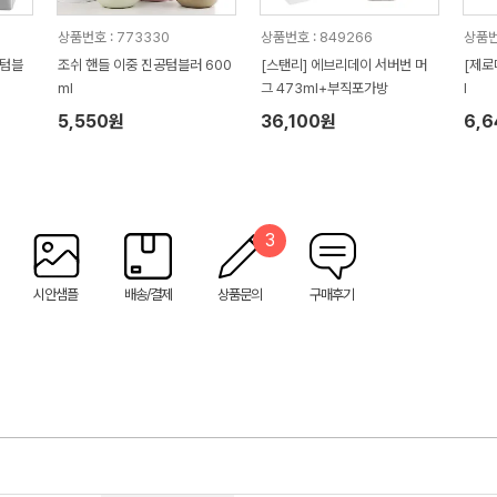
상품번호 : 773330
상품번호 : 849266
상품번
 텀블
조쉬 핸들 이중 진공텀블러 600
[스탠리] 에브리데이 서버번 머
[제로
ml
그 473ml+부직포가방
l
5,550원
36,100원
6,
3
시안샘플
배송/결제
상품문의
구매후기