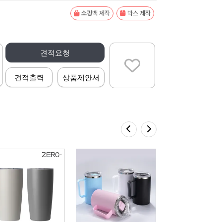
쇼핑백 제작
박스 제작
견적요청
견적출력
상품제안서