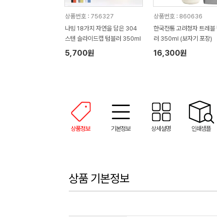
상품번호 : 756327
상품번호 : 860636
나빙 18가지 자연을 담은 304
한국전통 고려청자 트레블
스텐 슬라이드캡 텀블러 350ml
러 350ml (보자기 포장)
5,700원
16,300원
상품정보
기본정보
상세설명
인쇄샘플
상품 기본정보