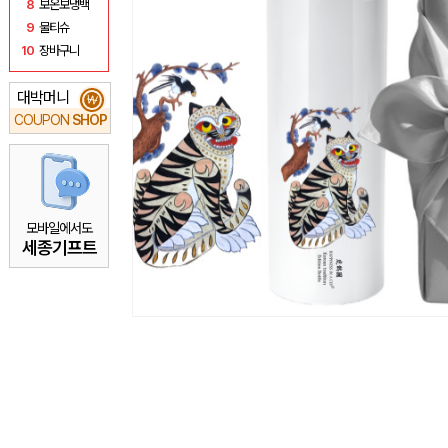
8
보온보냉백
9
물티슈
10
장바구니
대박머니
₩
COUPON
SHOP
모바일에서도
세종기프트