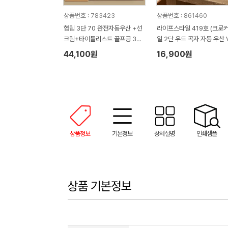
상품번호 : 783423
상품번호 : 861460
협립 3단 70 완전자동우산 +선
라이프스타일 419호 (크로
크림+타이틀리스트 골프공 3구-
일 2단 우드 곡자 자동 우산 V
세트
+심플 타올 150g)
44,100원
16,900원
상품정보
기본정보
상세설명
인쇄샘플
상품 기본정보