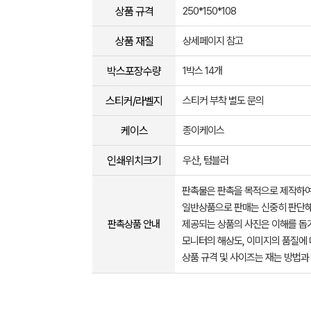
상품 규격
250*150*108
상품 재질
상세페이지 참고
박스포장수량
1박스 14개
스티커/라벨지
스티커 부착 별도 문의
케이스
종이케이스
인쇄위치크기
우산, 텀블러
판촉물은 판촉을 목적으로 제작하여
일반상품으로 판매는 신중히 판단해
판촉상품 안내
제공되는 상품의 사진은 이해를 
모니터의 해상도, 이미지의 품질에 
상품 규격 및 사이즈는 재는 방법과