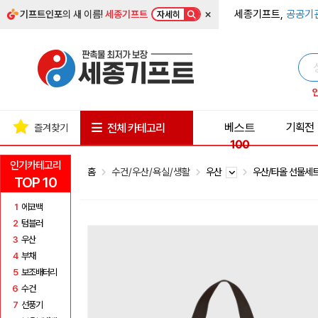
×
세종기프트,
공공기
기프트인포
의 새 이름!
세종기프트
자세히
베스트
기획전
전체 카테고리
즐겨찾기
100
인기카테고리
홈
수건/우산/욕실/생활
우산
우산/타올 선물세
TOP 10
1
에코백
2
텀블러
3
우산
4
부채
5
보조배터리
6
수건
7
선풍기