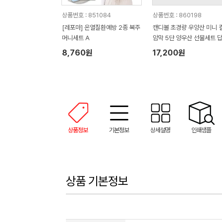
상품번호 : 851084
상품번호 : 860198
[레포마] 온열질환예방 2종 복주
캔디볼 초경량 우양산 미니 
머니세트 A
암막 5단 양우산 선물세트 
품+무한타올세트 푸들이 40
8,760원
17,200원
50g 수건세트
상품정보
기본정보
상세설명
인쇄샘플
상품 기본정보