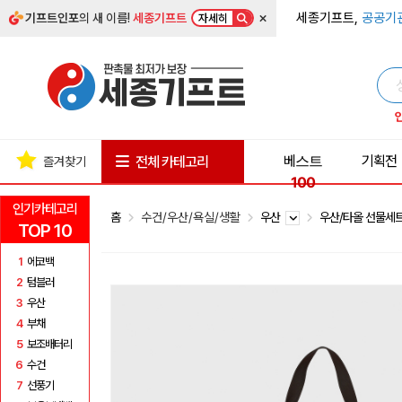
×
세종기프트,
공공기
기프트인포
의 새 이름!
세종기프트
자세히
베스트
기획전
전체 카테고리
즐겨찾기
100
인기카테고리
홈
수건/우산/욕실/생활
우산
우산/타올 선물세
TOP 10
1
에코백
2
텀블러
3
우산
4
부채
5
보조배터리
6
수건
7
선풍기