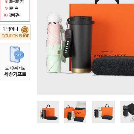
8
보온보냉백
9
물티슈
10
장바구니
대박머니
₩
COUPON
SHOP
모바일에서도
세종기프트