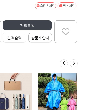
쇼핑백 제작
박스 제작
견적요청
견적출력
상품제안서