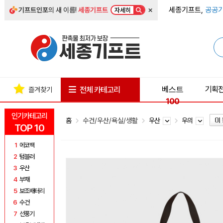
×
세종기프트,
공공기
기프트인포
의 새 이름!
세종기프트
자세히
베스트
기획
전체 카테고리
즐겨찾기
100
인기카테고리
홈
수건/우산/욕실/생활
우산
우의
TOP 10
1
에코백
2
텀블러
3
우산
4
부채
5
보조배터리
6
수건
7
선풍기