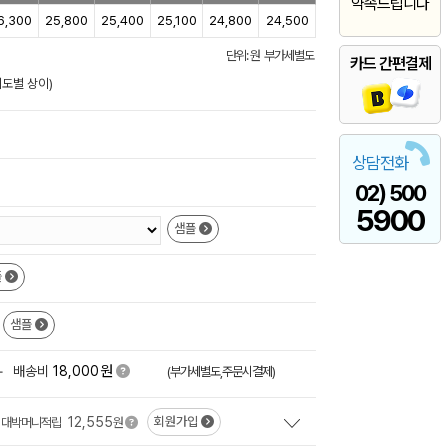
약속드립니다
6,300
25,800
25,400
25,100
24,800
24,500
단위: 원 부가세별도
카드 간편결제
이도별 상이)
상담전화
02) 500
5900
샘플
플
샘플
원
+
배송비
18,000
(부가세별도,주문시결제)
12,555
회원가입
대박머니적립
원