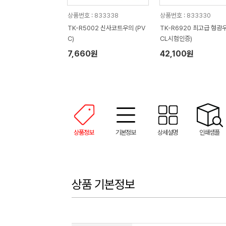
상품번호 : 833338
상품번호 : 833330
TK-R5002 신사코트우의 (PV
TK-R6920 최고급 형광우
C)
CL시험인증)
7,660원
42,100원
상품정보
기본정보
상세설명
인쇄샘플
상품 기본정보