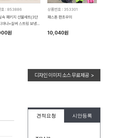
호 : 853886
상품번호 : 353301
실속 패키지 선물세트(3단
패스톤 판초우의
디아나+실버 스트링 보냉
O.12
000원
10,040원
디자인 이미지 소스 무료제공 >
견적요청
시안등록