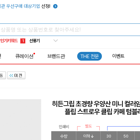
관 우선구매 대상기업
선정!
타포린가방
10
선풍기
1
인기키워드
부채
2
썬캡
3
전
큐레이션
브랜드관
이벤트
THE 전문
보온보냉백
4
키캡
5
우산
6
텀블러
7
쿨토시
8
히든그립 초경량 우양산 미니 컬러
넥쿨러
9
플립 스트로우 클립 카페 텀블
타포린가방
10
선풍기
1
별도
인쇄비
수량
이하
30
50