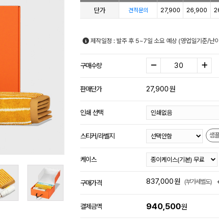
단가
27,900
26,900
2
견적문의
제작일정 : 발주 후 5~7일 소요 예상 (영업일기준/난
구매수량
27,900
원
판매단가
인쇄 선택
샘
스티커/라벨지
케이스
837,000
원
(부가세별도)
구매가격
940,500
결제금액
원