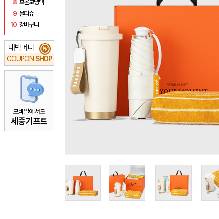
8
보온보냉백
9
물티슈
10
장바구니
대박머니
₩
COUPON
SHOP
모바일에서도
세종기프트