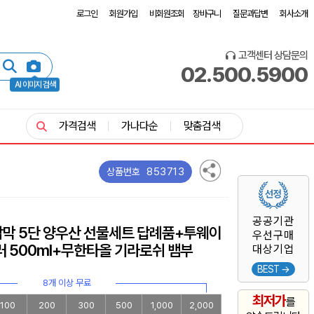
로그인
회원가입
비회원조회
장바구니
질문과답변
회사소개
고객센터 상담문의
02.500.5900
AI 이미지 검색
가격검색
가나다순
맞춤검색
853713
상품번호
공공기관
암막 5단 양우산 선물세트 답례품+투웨이
우선구매
러 500ml+무한타올 기라로쉬 뱀부
대상기업
BEST →
8개 이상 무료
최저가
를
100
200
300
500
1,000
2,000