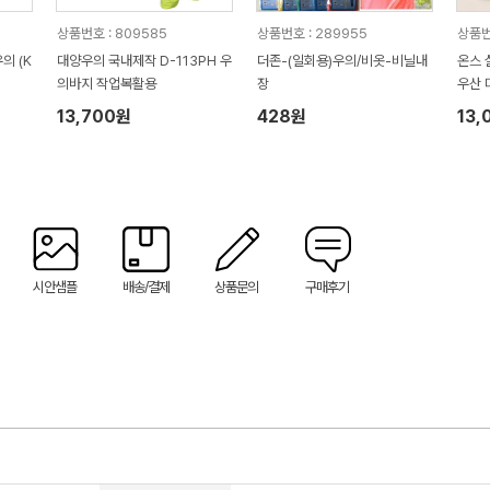
상품번호 : 809585
상품번호 : 289955
상품번
의 (K
대양우의 국내제작 D-113PH 우
더존-(일회용)우의/비옷-비닐내
온스 
의바지 작업복활용
장
우산 
백) N
13,700원
428원
13,
시안샘플
배송/결제
상품문의
구매후기