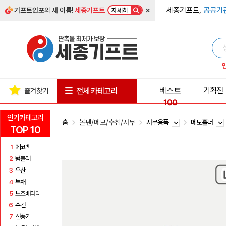
×
세종기프트,
공공기
기프트인포
의 새 이름!
세종기프트
자세히
베스트
기획전
전체 카테고리
즐겨찾기
100
인기카테고리
홈
볼펜/메모/수첩/사무
사무용품
메모홀더
TOP 10
1
에코백
2
텀블러
3
우산
4
부채
5
보조배터리
6
수건
7
선풍기