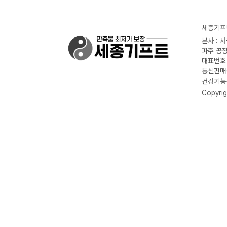
세종기프트
본사 : 
파주 공장
대표번호 :
통신판매신
건강기능식
Copyrig