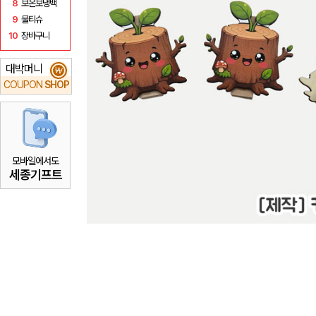
8
보온보냉백
9
물티슈
10
장바구니
대박머니
₩
COUPON
SHOP
모바일에서도
세종기프트