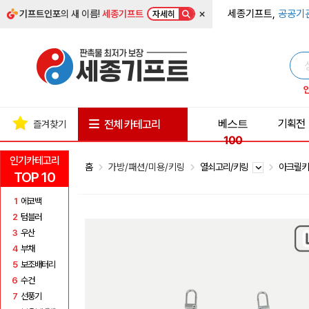
×
세종기프트,
공공기
기프트인포
의 새 이름!
세종기프트
자세히
베스트
기획전
전체 카테고리
즐겨찾기
100
인기카테고리
홈
가방/패션/미용/키링
열쇠고리/키링
아크릴키
TOP 10
1
에코백
2
텀블러
3
우산
4
부채
5
보조배터리
6
수건
7
선풍기