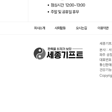
점심시간 12:00~13:00
주말 및 공휴일 휴무
회사소개
사회활동
오시는길
이용약관
세종기프트
본사 : 
파주 공장
대표번호 :
통신판매신
건강기능식
Copyrig