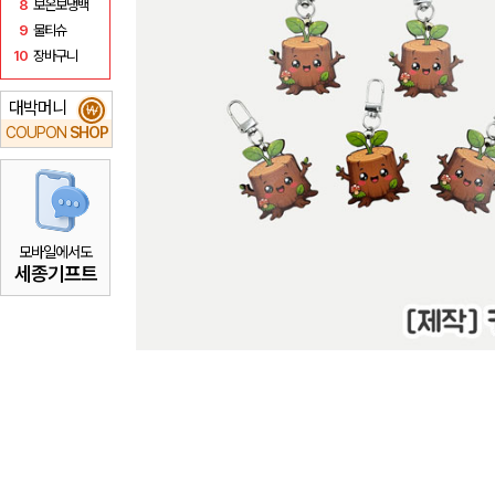
8
보온보냉백
9
물티슈
10
장바구니
대박머니
₩
COUPON
SHOP
모바일에서도
세종기프트