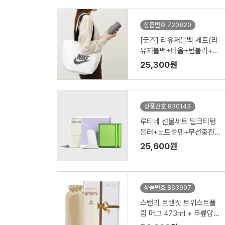
상품번호 720820
[굿즈] 리유저블백 세트(리
유저블백+타올+텀블러+공
기청정기)
25,300원
상품번호 830143
루티네 선물세트 밀크티텀
블러+노트볼펜+무선충전
기
25,600원
상품번호 863997
스탠리 트랜짓 트위스트플
립 머그 473ml + 무릎담요
+커버1P세트