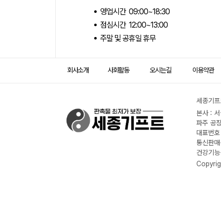
영업시간 09:00~18:30
점심시간 12:00~13:00
주말 및 공휴일 휴무
회사소개
사회활동
오시는길
이용약관
세종기프트
본사 : 
파주 공장
대표번호 :
통신판매신
건강기능식
Copyrig