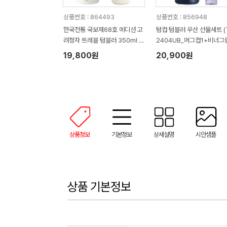
상품번호 : 864493
상품번호 : 856948
한국전통 국보제68호 에디션 고
텀컵 텀블러 우산 선물세트 (
려청자 트레블 텀블러 350ml 도
2404UB_머그컵1+비너그
자기 머그 기프팅
니우산1)
19,800원
20,900원
상품정보
기본정보
상세설명
시안샘플
상품 기본정보