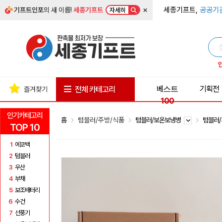
×
세종기프트,
공공기
기프트인포
의 새 이름!
세종기프트
자세히
베스트
기획전
전체 카테고리
즐겨찾기
100
인기카테고리
홈
텀블러/주방/식품
텀블러/보온보냉병
텀블러
TOP 10
1
에코백
2
텀블러
3
우산
4
부채
5
보조배터리
6
수건
7
선풍기