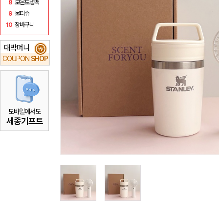
8
보온보냉백
9
물티슈
10
장바구니
대박머니
₩
COUPON
SHOP
모바일에서도
세종기프트