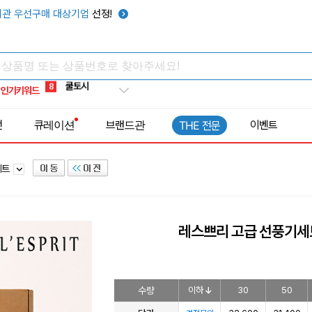
키캡
5
관 우선구매 대상기업
선정!
우산
6
텀블러
7
쿨토시
8
인기키워드
넥쿨러
9
타포린가방
10
전
큐레이션
브랜드관
이벤트
THE 전문
선풍기
1
세트
레스쁘리 고급 선풍기세
수량
이하
30
50