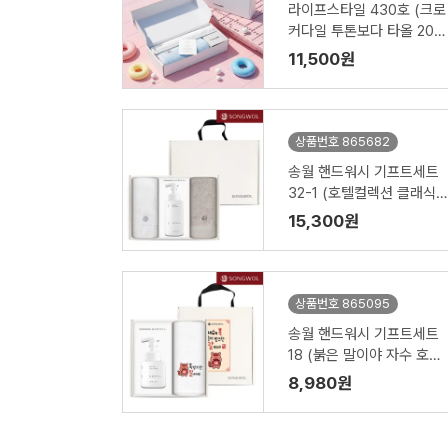
라이프스타일 430호 (크로
커다일 투톤보다 타올 200
g+심플 타올 150g)
11,500원
상품번호 865682
송월 핸드워시 기프트세트
32-1 (호텔컬렉션 클래식1
50g 2P + 생활공작소500
15,300원
ml 1P)
상품번호 865095
송월 핸드워시 기프트세트
18 (붉은 말이야 자수 호텔
수건 150g 1P + 생활공작
8,980원
소250ml 1P)