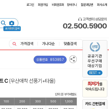
로그인
회원가입
비회원조회
장바구니
질문과답변
회사소개
고객센터 상담문의
02.500.5900
AI 이미지 검색
가격검색
가나다순
맞춤검색
공공기관
853857
상품번호
우선구매
대상기업
BEST →
트 C
(우산애착 선풍기+타올)
최저가
를
약속드립니다
단위: 원 부가세별도
100
200
300
500
1,000
카드 간편결제