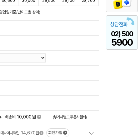
30,600
30,000
29,500
29,100
28,700
후/영업일기준/난이도별 상이)
상담전화
02) 500
5900
원
+
배송비
10,000
(부가세별도,주문시결제)
14,670
회원가입
대박머니적립
원