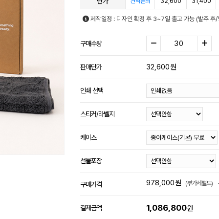
단가
32,600
31,400
견적문의
제작일정 : 디자인 확정 후 3~7일 출고 가능 (발주 
구매수량
32,600
원
판매단가
인쇄 선택
스티커/라벨지
케이스
선물포장
978,000
원
(부가세별도)
구매가격
1,086,800
결제금액
원