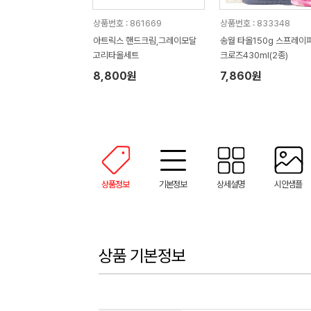
상품번호 : 861669
상품번호 : 833348
아트릭스 핸드크림,그레이모달
송월 타올150g 스프레이
고리타올세트
크로즈430ml(2종)
8,800원
7,860원
상품정보
기본정보
상세설명
시안샘플
상품 기본정보