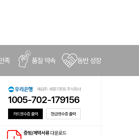
 만족
품질 약속
동반 성장
예금주: 세종기프트 주식회사
1005-702-179156
카드영수증 출력
현금영수증 출력
증빙/계약서류
다운로드