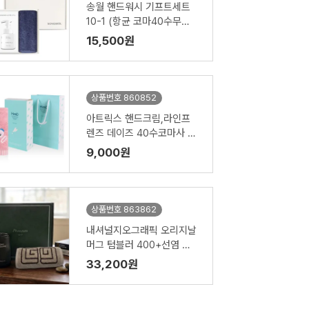
송월 핸드워시 기프트세트
10-1 (항균 코마40수무지
180g 2P + 생활공작소25
15,500원
0ml 1P)
상품번호 860852
아트릭스 핸드크림,라인프
렌즈 데이즈 40수코마사 핸
드타올세트
9,000원
상품번호 863862
내셔널지오그래픽 오리지날
머그 텀블러 400+선염 스
포츠 수건 타올 텀블러세트
33,200원
NL07