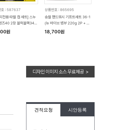
호 : 587637
상품번호 : 865695
피전용 타월 컵 세트] 스누
송월 핸드워시 기프트세트 36-1
렌즈40 2장 블럭블랙34 2
(뉴 바이브 뱀부 220g 2P + 생
누피 3P 컵 세트
활공작소500ml 1P)
200원
18,700원
디자인 이미지 소스 무료제공 >
견적요청
시안등록