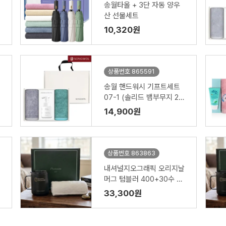
송월타올 + 3단 자동 양우
산 선물세트
10,320원
상품번호 865591
송월 핸드워시 기프트세트
07-1 (솔리드 뱀부무지 20
0g 2P + 생활공작소250m
14,900원
l 1P)
상품번호 863863
내셔널지오그래픽 오리지날
머그 텀블러 400+30수 에
로우 수건 타올 텀블러세트
33,300원
NL08