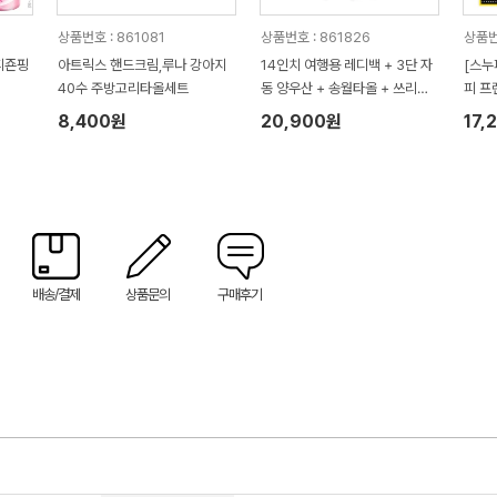
상품번호 : 861081
상품번호 : 861826
상품번
피죤핑
아트릭스 핸드크림,루나 강아지
14인치 여행용 레디백 + 3단 자
[스누
40수 주방고리타올세트
동 양우산 + 송월타올 + 쓰리세
피 프
븐 460KC 손톱깎이세트 선물세
장 스
8,400원
20,900원
17,
트 레디백 선물세트
배송/결제
상품문의
구매후기