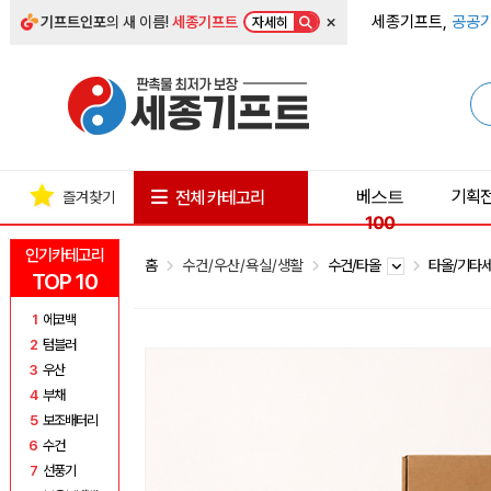
×
세종기프트,
공공기
기프트인포
의 새 이름!
세종기프트
자세히
베스트
기획
전체 카테고리
즐겨찾기
100
인기카테고리
홈
수건/우산/욕실/생활
수건/타올
타올/기타
TOP 10
1
에코백
2
텀블러
3
우산
4
부채
5
보조배터리
6
수건
7
선풍기