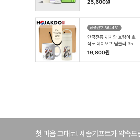
25,600원
상품번호 864481
한국전통 까치와 호랑이 호
작도 데이오프 텀블러 350
ml 도자기 머그 기프팅
19,800원
첫 마음 그대로! 세종기프트가 약속드