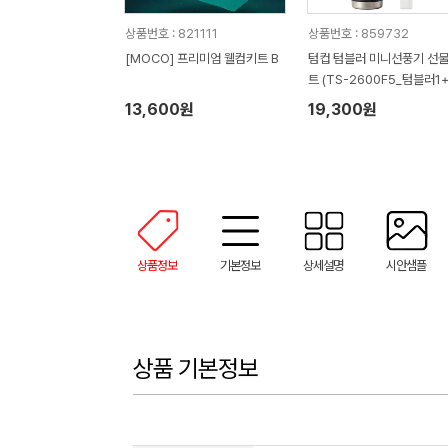
상품번호 : 821111
상품번호 : 859732
[MOCO] 프리미엄 웰컴키트 B
텀컵 텀블러 미니선풍기 선
트 (TS-2600F5_텀블러1
니선풍기1)
13,600원
19,300원
상품정보
기본정보
상세설명
시안샘플
상품 기본정보