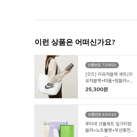
이런 상품은 어떠신가요?
상품번호 720820
[굿즈] 리유저블백 세트(리
유저블백+타올+텀블러+공
기청정기)
25,300원
상품번호 830143
루티네 선물세트 밀크티텀
블러+노트볼펜+무선충전
기