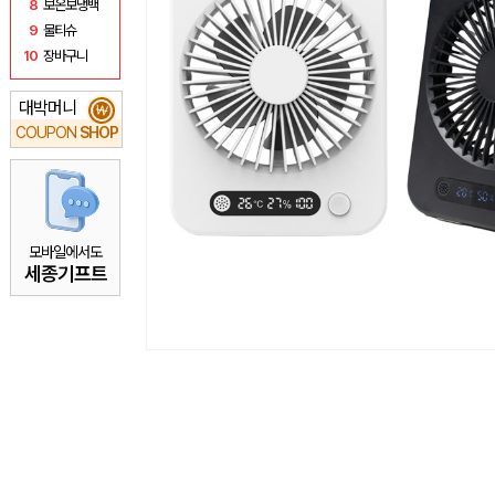
8
보온보냉백
9
물티슈
10
장바구니
대박머니
₩
COUPON
SHOP
모바일에서도
세종기프트