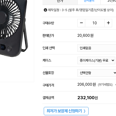
단가
20,6
견적문의
제작일정 : 3-5 (발주 후/영업일기준/난이도별 상이)
구매수량
20,600
원
판매단가
인쇄 선택
케이스
선물포장
206,000
원
(부가세별도)
구매가격
232,100
결제금액
원
최저가 보장제 신청하기
〉