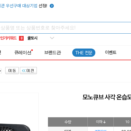
키캡
5
관 우선구매 대상기업
선정!
우산
6
텀블러
7
쿨토시
8
인기키워드
넥쿨러
9
타포린가방
10
전
큐레이션
브랜드관
이벤트
THE 전문
선풍기
1
모노큐브 사각 온습도
수량
이하
10