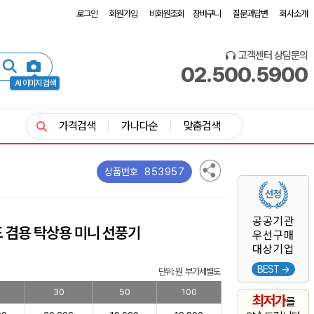
로그인
회원가입
비회원조회
장바구니
질문과답변
회사소개
고객센터 상담문의
02.500.5900
AI 이미지 검색
가격검색
가나다순
맞춤검색
853957
상품번호
공공기관
 겸용 탁상용 미니 선풍기
우선구매
대상기업
BEST →
단위: 원 부가세별도
30
50
100
최저가
를