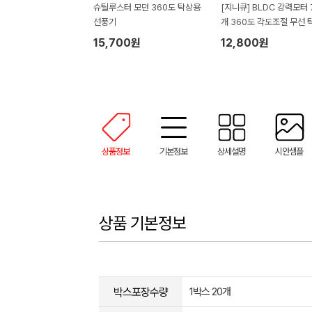
슈틸루스터 모던 360도 탁상용
[지니큐] BLDC 강력모터
선풍기
개 360도 각도조절 무선 
미니선풍기 FN-760M (1
15,700원
12,800원
m x 140mm x 270mm /
g)
상품정보
기본정보
상세설명
시안샘플
상품 기본정보
박스포장수량
1박스 20개