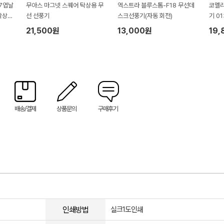
 7엽날
무아스 마그넷 스퀘어 탁상용 무
엑스트라 블루스톰-F18 무선데
코멜리
탁상용
선 선풍기
스크선풍기(자동 회전)
기 01
70m
21,500원
13,000원
19,
 381
배송/결제
상품문의
구매후기
인쇄방법
실크1도인쇄