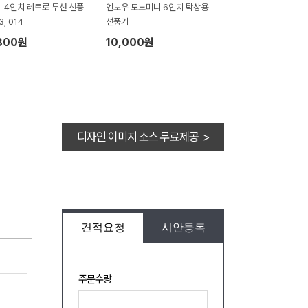
 4인치 레트로 무선 선풍
엔보우 모노미니 6인치 탁상용
3, 014
선풍기
800원
10,000원
디자인 이미지 소스 무료제공 >
견적요청
시안등록
주문수량