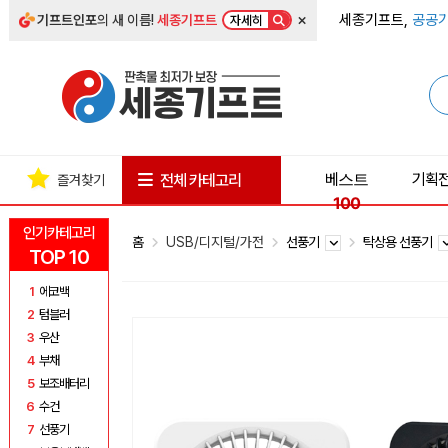
×
세종기프트,
공공기
기프트인포
의 새 이름!
세종기프트
자세히
베스트
기획
전체 카테고리
즐겨찾기
100
인기카테고리
홈
USB/디지털/가전
선풍기
탁상용 선풍기
TOP 10
1
에코백
2
텀블러
3
우산
4
부채
5
보조배터리
6
수건
7
선풍기