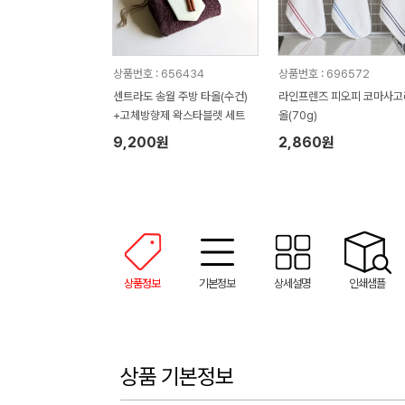
상품번호 : 656434
상품번호 : 696572
센트라도 송월 주방 타올(수건)
라인프렌즈 피오피 코마사고
+고체방향제 왁스타블렛 세트
올(70g)
9,200원
2,860원
상품정보
기본정보
상세설명
인쇄샘플
상품 기본정보