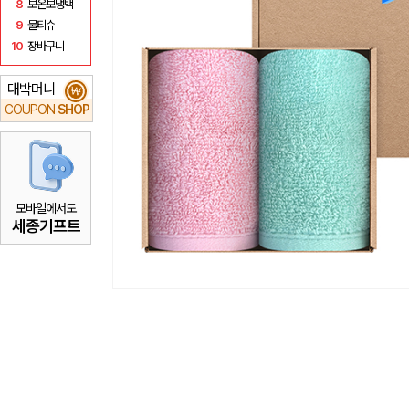
8
보온보냉백
9
물티슈
10
장바구니
대박머니
₩
COUPON
SHOP
모바일에서도
세종기프트