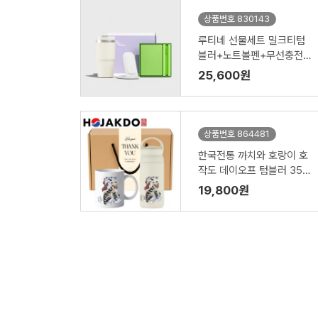
상품번호 830143
루티네 선물세트 밀크티텀
블러+노트볼펜+무선충전
기
25,600원
상품번호 864481
한국전통 까치와 호랑이 호
작도 데이오프 텀블러 350
ml 도자기 머그 기프팅
19,800원