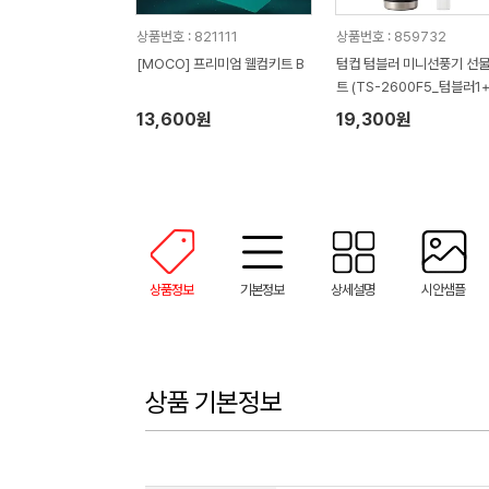
상품번호 : 821111
상품번호 : 859732
[MOCO] 프리미엄 웰컴키트 B
텀컵 텀블러 미니선풍기 선
트 (TS-2600F5_텀블러1
니선풍기1)
13,600원
19,300원
상품정보
기본정보
상세설명
시안샘플
상품 기본정보