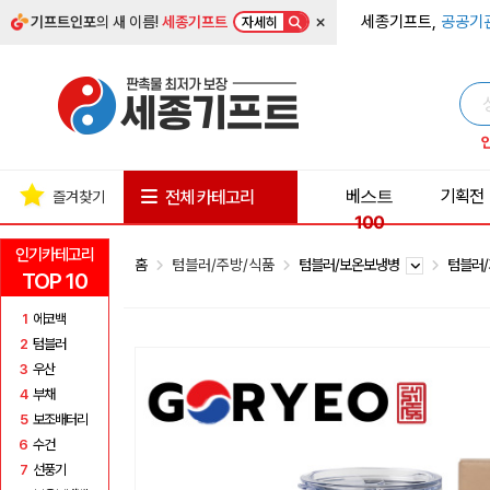
×
세종기프트,
공공기
기프트인포
의 새 이름!
세종기프트
자세히
베스트
기획전
전체 카테고리
즐겨찾기
100
인기카테고리
홈
텀블러/주방/식품
텀블러/보온보냉병
텀블러
TOP 10
1
에코백
2
텀블러
3
우산
4
부채
5
보조배터리
6
수건
7
선풍기