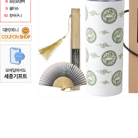
8
보온보냉백
9
물티슈
10
장바구니
대박머니
₩
COUPON
SHOP
모바일에서도
세종기프트