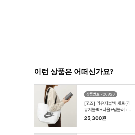
이런 상품은 어떠신가요?
상품번호 720820
[굿즈] 리유저블백 세트(리
유저블백+타올+텀블러+공
기청정기)
25,300원