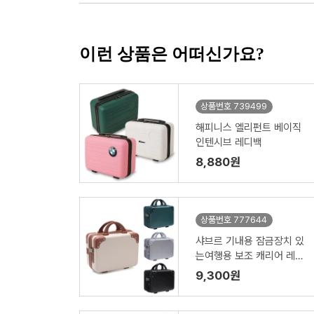
이런 상품은 어떠신가요?
상품번호 739499
해피니스 엘리펀트 베이직
인텐시브 레디백
8,880원
상품번호 777644
샤브르 기내용 잠금장치 있
는여행용 보조 캐리어 레디
백
9,300원