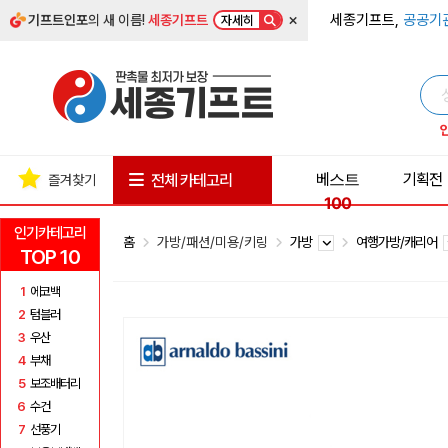
×
세종기프트,
공공기
기프트인포
의 새 이름!
세종기프트
자세히
베스트
기획전
전체 카테고리
즐겨찾기
100
인기카테고리
홈
가방/패션/미용/키링
가방
여행가방/캐리어
TOP 10
1
에코백
2
텀블러
3
우산
4
부채
5
보조배터리
6
수건
7
선풍기