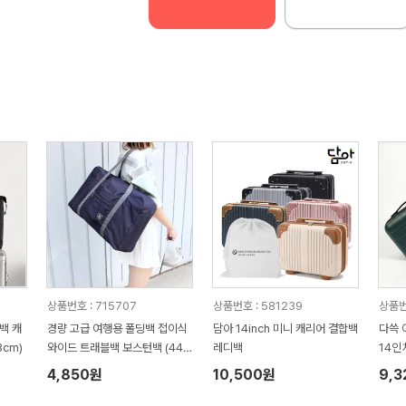
상품번호 : 715707
상품번호 : 581239
상품번
백 캐
경량 고급 여행용 폴딩백 접이식
담아 14inch 미니 캐리어 결합백
다쓱 
3cm)
와이드 트래블백 보스턴백 (440
레디백
14인
x130x300mm)
4,850원
10,500원
9,