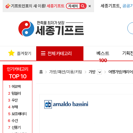
×
세종기프트,
공공기
기프트인포
의 새 이름!
세종기프트
자세히
베스트
기획
전체 카테고리
즐겨찾기
100
인기카테고리
홈
가방/패션/미용/키링
가방
여행가방/캐리
TOP 10
1
에코백
2
텀블러
3
우산
4
부채
5
보조배터리
6
수건
7
선풍기