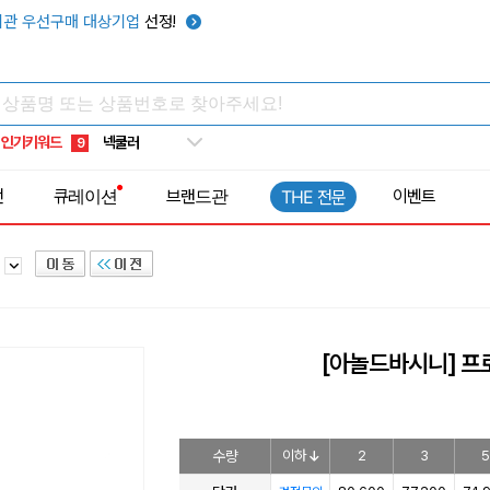
키캡
5
관 우선구매 대상기업
선정!
우산
6
텀블러
7
쿨토시
8
인기키워드
넥쿨러
9
타포린가방
10
전
큐레이션
브랜드관
이벤트
THE 전문
선풍기
1
어
[아놀드바시니] 프
수량
이하
2
3
5