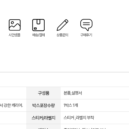
시안샘플
배송/결제
상품문의
구매후기
구성품
본품,설명서
박스포장수량
 강한 캐리어.
1박스 1개
스티커/라벨지
스티커 ,라벨지 부착