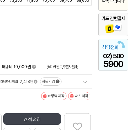
900
73,200
71,800
70,700
69,700
68,600
약속드립니다
카드 간편결제
상담전화
02) 500
5900
원
배송비
10,000
(부가세별도,주문시결제)
2,418
회원가입
대박머니적립
원
쇼핑백 제작
박스 제작
견적요청