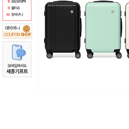
8
보온보냉백
9
물티슈
10
장바구니
대박머니
₩
COUPON
SHOP
모바일에서도
세종기프트