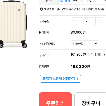
단가
80,600
77,200
74,
견적문의
제작일정 : 불가 (발주 후/영업일기준/난이도별 상이)
구매수량
80,600
원
판매단가
스티커/라벨지
161,200
원
+
(부가세별도)
구매가격
188,320
결제금액
원
최저가 보장제 신청하기
〉
주문하기
장바구니