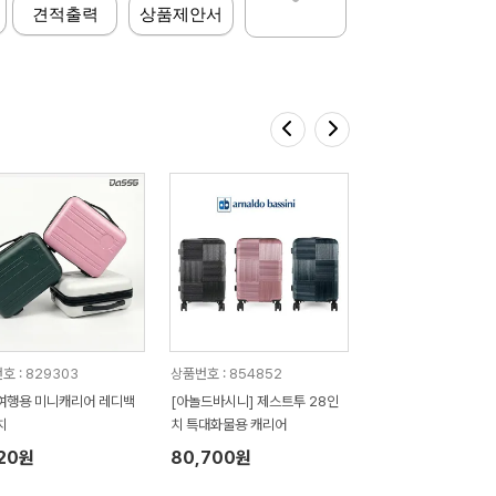
견적출력
상품제안서
호 : 829303
상품번호 : 854852
여행용 미니캐리어 레디백
[아놀드바시니] 제스트투 28인
치
치 특대화물용 캐리어
320원
80,700원