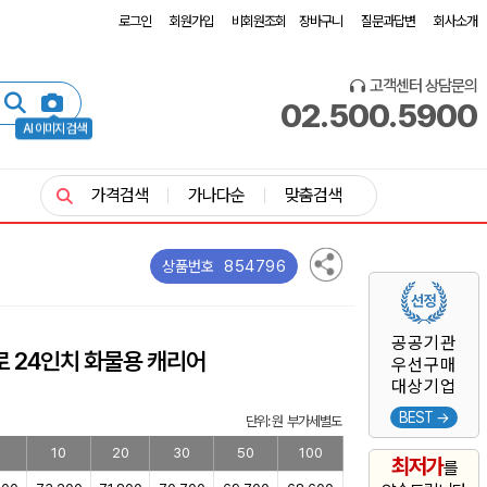
로그인
회원가입
비회원조회
장바구니
질문과답변
회사소개
고객센터 상담문의
02.500.5900
AI 이미지 검색
가격검색
가나다순
맞춤검색
854796
상품번호
공공기관
로 24인치 화물용 캐리어
우선구매
대상기업
BEST →
단위: 원 부가세별도
10
20
30
50
100
최저가
를