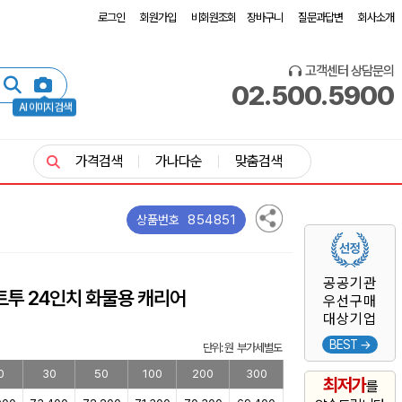
로그인
회원가입
비회원조회
장바구니
질문과답변
회사소개
고객센터 상담문의
02.500.5900
AI 이미지 검색
가격검색
가나다순
맞춤검색
854851
상품번호
공공기관
트투 24인치 화물용 캐리어
우선구매
대상기업
BEST →
단위: 원 부가세별도
0
30
50
100
200
300
최저가
를