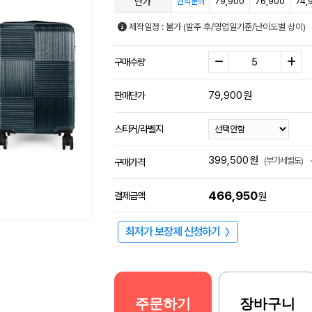
단가
79,900
76,900
74,
견적문의
제작일정 : 불가 (발주 후/영업일기준/난이도별 상이)
구매수량
79,900
원
판매단가
스티커/라벨지
399,500
원
(부가세별도)
구매가격
466,950
결제금액
원
최저가 보장제 신청하기
〉
주문하기
장바구니