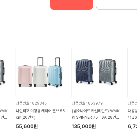
상품번호 : 829345
상품번호 : 853979
상품번
AIKI
나인티고 여행용 캐리어 엘브 55
[쌤소나이트 카밀리안트/ WAIKI
대용량
cm(20인치)
KI SPINNER 75 TSA 28인치
백 Z
특대화물용캐리어
55,600원
135,000원
6,