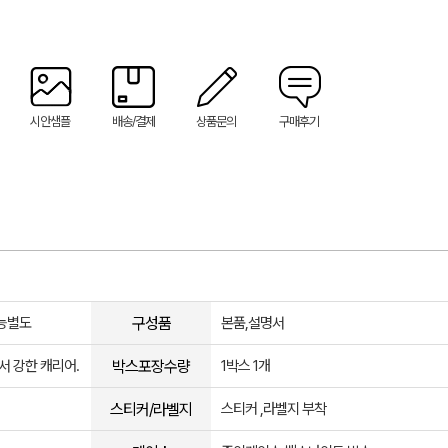
시안샘플
배송/결제
상품문의
구매후기
구성품
기능별도
본품,설명서
박스포장수량
 강한 캐리어.
1박스 1개
스티커/라벨지
스티커 ,라벨지 부착