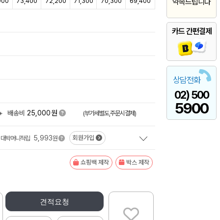
900
73,400
72,200
71,300
70,300
69,400
약속드립니다
카드 간편결제
상담전화
02) 500
5900
원
+
배송비
25,000
(부가세별도,주문시결제)
5,993
회원가입
대박머니적립
원
쇼핑백 제작
박스 제작
견적요청