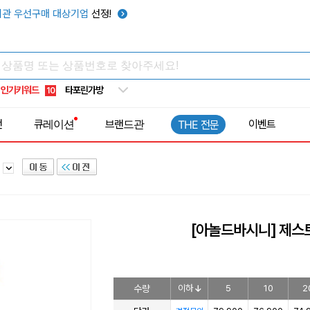
텀블러
7
관 우선구매 대상기업
선정!
쿨토시
8
넥쿨러
9
타포린가방
10
인기키워드
선풍기
1
전
큐레이션
브랜드관
이벤트
THE 전문
어
[아놀드바시니] 제스
수량
이하
5
10
2