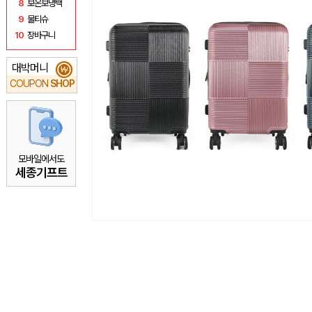
8
보온보냉백
9
물티슈
10
장바구니
대박머니
₩
COUPON
SHOP
모바일에서도
세종기프트