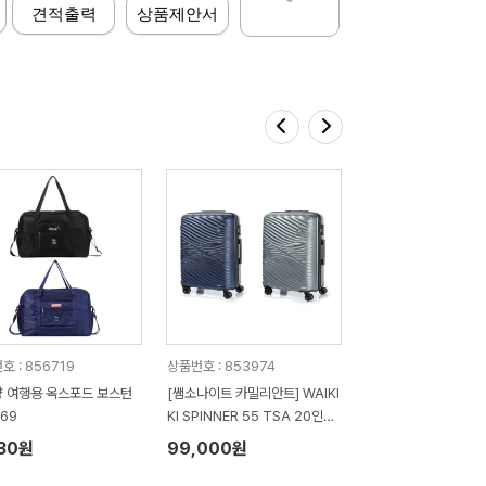
견적출력
상품제안서
호 : 856719
상품번호 : 853974
 여행용 옥스포드 보스턴
[쌤소나이트 카밀리안트] WAIKI
669
KI SPINNER 55 TSA 20인치
기내용 캐리어
730원
99,000원