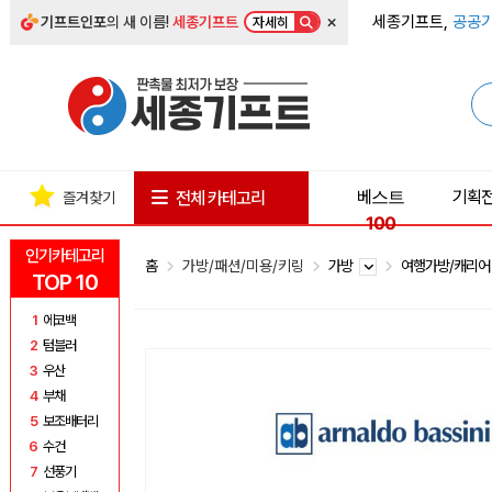
×
세종기프트,
공공기
기프트인포
의 새 이름!
세종기프트
자세히
베스트
기획
전체 카테고리
즐겨찾기
100
인기카테고리
홈
가방/패션/미용/키링
가방
여행가방/캐리
TOP 10
1
에코백
2
텀블러
3
우산
4
부채
5
보조배터리
6
수건
7
선풍기