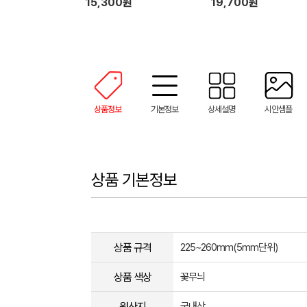
15,300원
19,700원
상품정보
기본정보
상세설명
시안샘플
상품 기본정보
상품 규격
225~260mm(5mm단위)
상품 색상
꽃무늬
원산지
국내산