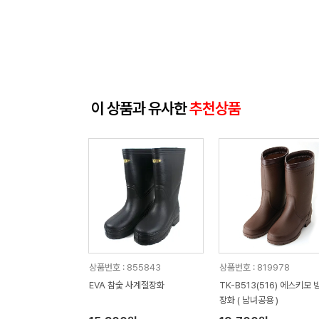
이 상품과 유사한
추천상품
상품번호 : 855843
상품번호 : 819978
EVA 참숯 사계절장화
TK-B513(516) 에스키모 
장화 ( 남녀공용 )