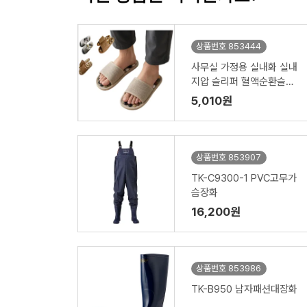
상품번호 853444
사무실 가정용 실내화 실내
지압 슬리퍼 혈액순환슬리
퍼
5,010원
상품번호 853907
TK-C9300-1 PVC고무가
슴장화
16,200원
상품번호 853986
TK-B950 남자패션대장화