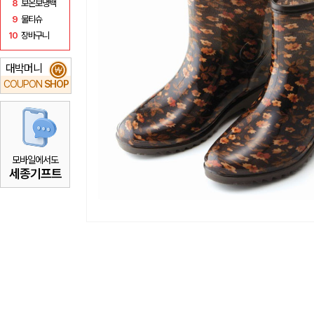
8
보온보냉백
9
물티슈
10
장바구니
대박머니
₩
COUPON
SHOP
모바일에서도
세종기프트