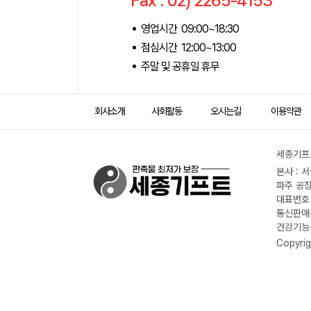
Fax : 02) 2265-4153
영업시간 09:00~18:30
점심시간 12:00~13:00
주말 및 공휴일 휴무
회사소개
사회활동
오시는길
이용약관
세종기프트
본사 : 
파주 공장
대표번호 :
통신판매신
건강기능식
Copyrig