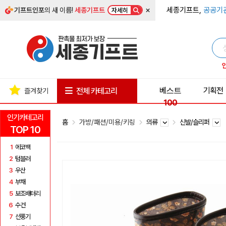
×
세종기프트,
공공기
기프트인포
의 새 이름!
세종기프트
자세히
베스트
기획전
전체 카테고리
즐겨찾기
100
인기카테고리
홈
가방/패션/미용/키링
의류
신발/슬리퍼
TOP 10
1
에코백
2
텀블러
3
우산
4
부채
5
보조배터리
6
수건
7
선풍기