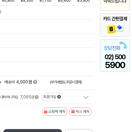
90,800
89,300
87,700
85,400
83,900
약속드립니다
)
카드 간편결제
상담전화
02) 500
5900
원
+
배송비
4,000
(부가세별도,주문시결제)
7,095
회원가입
대박머니적립
원
쇼핑백 제작
박스 제작