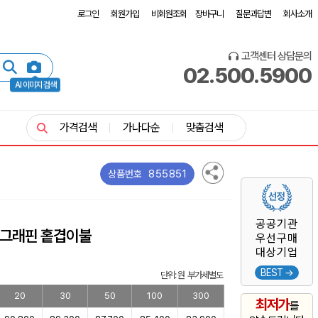
로그인
회원가입
비회원조회
장바구니
질문과답변
회사소개
고객센터 상담문의
02.500.5900
AI 이미지 검색
가격검색
가나다순
맞춤검색
855851
상품번호
공공기관
 그래핀 홑겹이불
우선구매
대상기업
BEST →
단위: 원 부가세별도
20
30
50
100
300
최저가
를