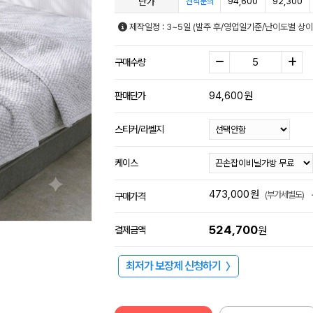
단가
94,600
92,300
견적문의
제작일정 : 3~5일 (발주 후/영업일기준/난이도별 상이
구매수량
94,600
원
판매단가
스티커/라벨지
케이스
473,000
원
(부가세별도)
구매가격
524,700
결제금액
원
최저가 보장제 신청하기
〉