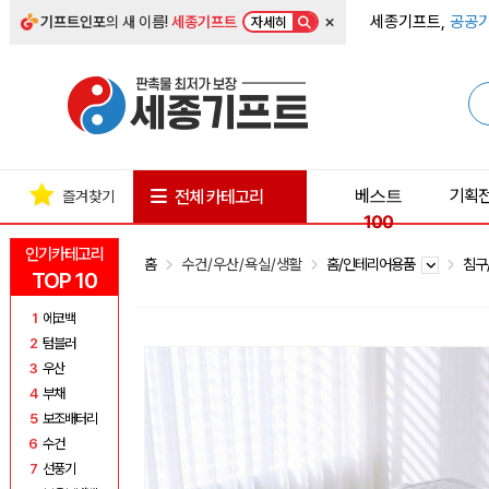
×
세종기프트,
공공기
기프트인포
의 새 이름!
세종기프트
자세히
베스트
기획
전체 카테고리
즐겨찾기
100
인기카테고리
홈
수건/우산/욕실/생활
홈/인테리어용품
침구
TOP 10
1
에코백
2
텀블러
3
우산
4
부채
5
보조배터리
6
수건
7
선풍기