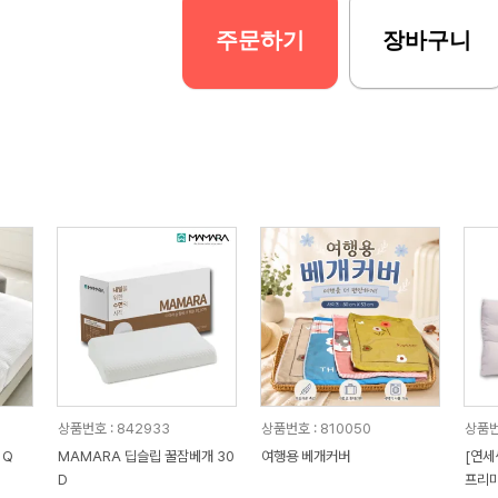
주문하기
장바구니
상품번호 : 842933
상품번호 : 810050
상품번
 Q
MAMARA 딥슬립 꿀잠베개 30
여행용 베개커버
[연세
D
프리