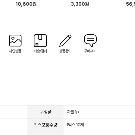
10,600원
3,300원
56
시안샘플
배송/결제
상품문의
구매후기
구성품
이불 1p
박스포장수량
1박스 10개