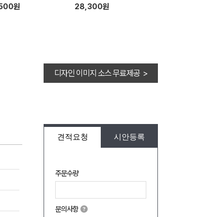
,500원
28,300원
디자인 이미지 소스 무료제공 >
견적요청
시안등록
주문수량
문의사항