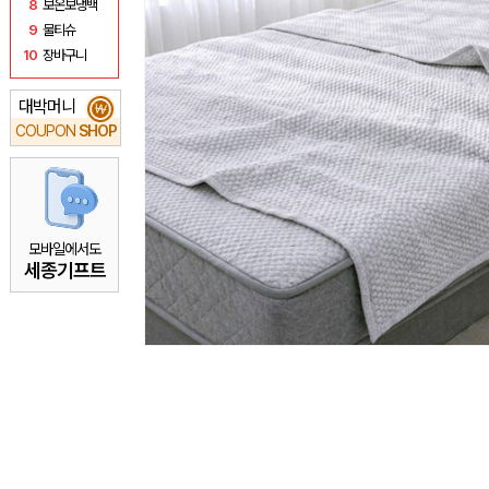
8
보온보냉백
9
물티슈
10
장바구니
대박머니
₩
COUPON
SHOP
모바일에서도
세종기프트