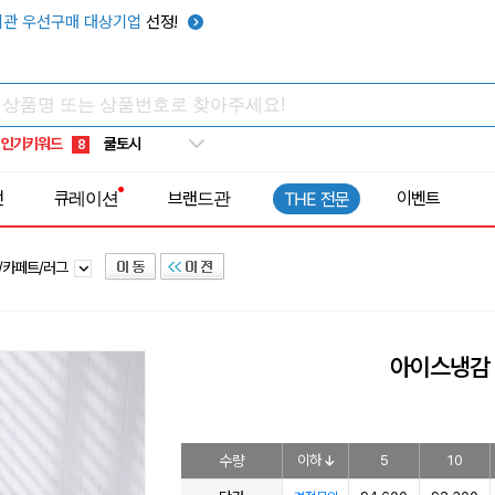
키캡
5
관 우선구매 대상기업
선정!
우산
6
텀블러
7
쿨토시
8
인기키워드
넥쿨러
9
타포린가방
10
전
큐레이션
브랜드관
이벤트
THE 전문
선풍기
1
/카페트/러그
아이스냉감
수량
이하
5
10