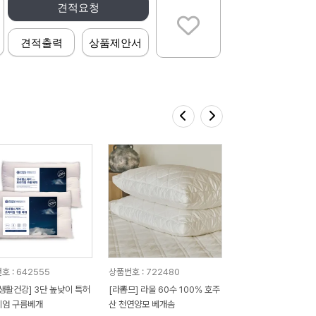
견적요청
견적출력
상품제안서
호 : 642555
상품번호 : 722480
생활건강] 3단 높낮이 특허
[라뽐므] 라울 60수 100% 호주
미엄 구름베개
산 천연양모 베개솜