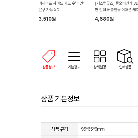
맥세이프 사이드 카드 수납 인쇄
[커스텀굿즈] 풀오버인쇄 3D
문구 가능 XO
면 인쇄 애플전용 이어폰 케
3,510원
4,680원
상품정보
기본정보
상세설명
인쇄샘플
상품 기본정보
상품 규격
95*65*6mm