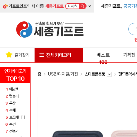
×
세종기프트,
공공기
기프트인포
의 새 이름!
세종기프트
자세히
베스트
기획전
전체 카테고리
즐겨찾기
100
인기카테고리
홈
USB/디지털/가전
스마트폰용품
핸드폰악세
TOP 10
1
에코백
2
텀블러
3
우산
4
부채
5
보조배터리
6
수건
7
선풍기