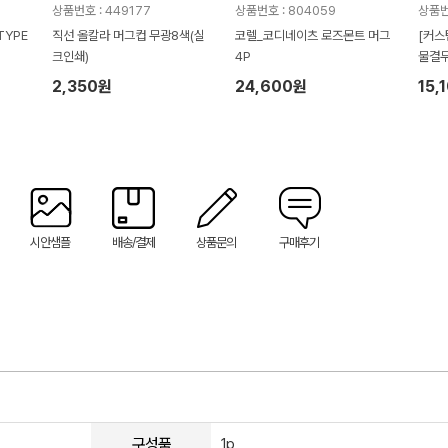
상품번호 : 449177
상품번호 : 804059
상품번
TYPE
직선 올칼라 머그컵 무광8색(실
코렐_코디네이츠 로즈몬트 머그
[커스
크인쇄)
4P
물결무
2,350원
24,600원
15,
시안샘플
배송/결제
상품문의
구매후기
구성품
1p