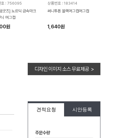
호 : 756095
상품번호 : 183414
텀굿즈] 노르딕 금속마크
써니투톤 블랙머그컵머그컵
늬 머그컵
100원
1,640원
디자인 이미지 소스 무료제공 >
견적요청
시안등록
주문수량