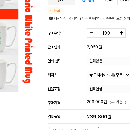
단가
2,060
1,990
견적문의
인쇄무료
제작일정 : 4~6일 (발주 후/영업일기준/난이도별 상이
구매수량
2,060
원
판매단가
인쇄 선택
케이스
선물포장
206,000
원
(부가세별도)
구매가격
239,800
결제금액
원