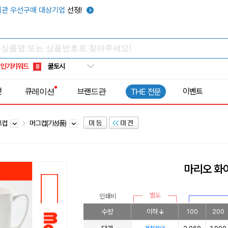
키캡
5
관 우선구매 대상기업
선정!
우산
6
텀블러
7
쿨토시
8
인기키워드
넥쿨러
9
타포린가방
10
전
큐레이션
브랜드관
이벤트
THE 전문
선풍기
1
그컵
머그컵(기성품)
마리오 화
별도
인쇄비
수량
이하
100
200