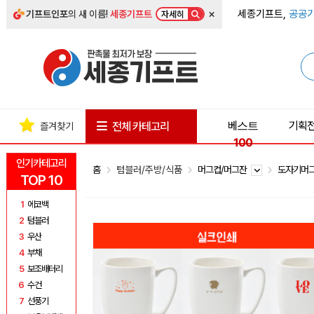
×
세종기프트,
공공기
기프트인포
의 새 이름!
세종기프트
자세히
베스트
기획
전체 카테고리
즐겨찾기
100
인기카테고리
홈
텀블러/주방/식품
머그컵/머그잔
도자기머
TOP 10
1
에코백
2
텀블러
3
우산
4
부채
5
보조배터리
6
수건
7
선풍기