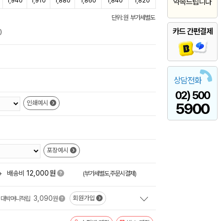
1,940
1,910
1,880
1,860
1,840
1,820
약속드립니다
단위: 원 부가세별도
카드 간편결제
)
상담전화
02) 500
인쇄예시
5900
포장예시
원
+
배송비
12,000
(부가세별도,주문시결제)
3,090
회원가입
대박머니적립
원