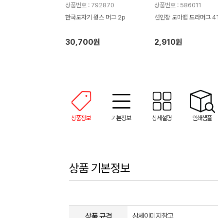
상품번호 : 792870
상품번호 : 586011
한국도자기 윙스 머그 2p
선인장 도마뱀 도라머그 4
30,700원
2,910원
상품정보
기본정보
상세설명
인쇄샘플
상품 기본정보
상품 규격
상세이미지참고