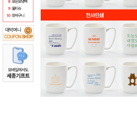
8
보온보냉백
9
물티슈
10
장바구니
대박머니
₩
COUPON
SHOP
모바일에서도
세종기프트