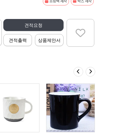
쇼핑백 제작
박스 제작
견적요청
견적출력
상품제안서