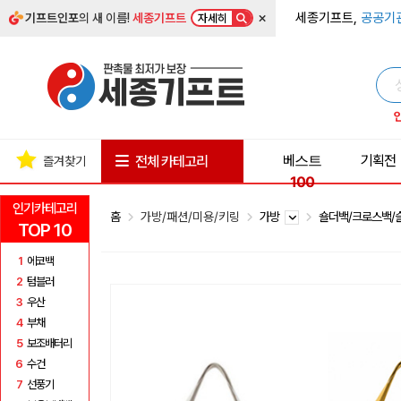
×
세종기프트,
공공기
기프트인포
의 새 이름!
세종기프트
자세히
베스트
기획전
전체 카테고리
즐겨찾기
100
인기카테고리
홈
가방/패션/미용/키링
가방
숄더백/크로스백
TOP 10
1
에코백
2
텀블러
3
우산
4
부채
5
보조배터리
6
수건
7
선풍기