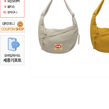
8
보온보냉백
9
물티슈
10
장바구니
대박머니
₩
COUPON
SHOP
모바일에서도
세종기프트