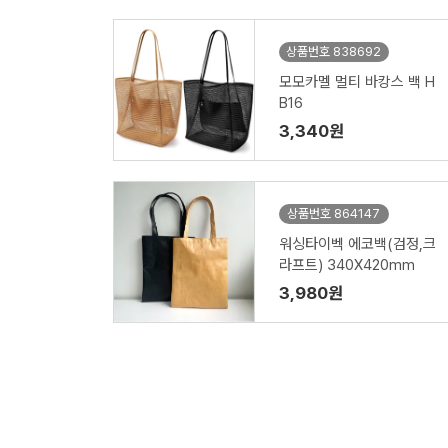
상품번호 838692
모모카멜 멀티 바캉스 백 H
B16
3,340원
상품번호 864147
워싱타이벡 에코백(검정,크
라프트) 340X420mm
3,980원